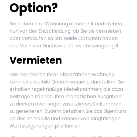
Option?
Sie haben Ihre Wohnung abbezahlt und stehen
nun vor der Entscheidung, ob Sie sie vermieten
oder verkaufen sollen. Beide Optionen haben
ihre Vor- und Nachteile, die es abzuwägen gilt.
Vermieten
Das Vermieten Ihrer abbezahlten Wohnung
kann eine stabile Einnahmequelle darstellen. Sie
erhalten regelmäßige Mieteinnahmen, die dazu
beitragen können, Ihre monatlichen Ausgaben
zu decken oder sogar zusätzliches Einkommen
zu generieren. Zudem behalten Sie das Eigentum
an der Immobilie und können von langfristigen
Wertsteigerungen profitieren.