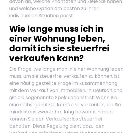
davon ab, welche Prioritäten und Ziele Sie haben
und welche Option am besten zu Ihrer
individuellen Situation passt.
Wie lange muss ich in
einer Wohnung leben,
damit ich sie steuerfrei
verkaufen kann?
Die Frage, wie lange man in einer Wohnung leben
muss, um sie steuerfrei verkaufen zu können, ist
eine häufig gestellte Frage im Zusammenhang
mit dem Verkauf von Immobilien. In Deutschland
gilt die sogenannte Spekulationsfrist: Wenn Sie
eine selbstgenutzte Immobilie verkaufen, die Sie
mindestens zwei Jahre lang bewohnt haben,
können Sie den Verkaufserlös steuerfrei
behalten. Diese Regelung dient dazu, den