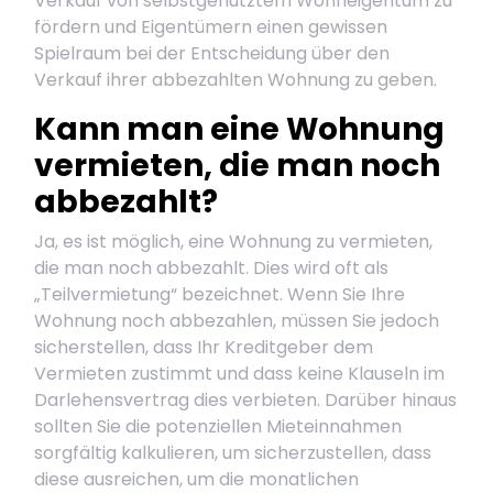
Verkauf von selbstgenutztem Wohneigentum zu
fördern und Eigentümern einen gewissen
Spielraum bei der Entscheidung über den
Verkauf ihrer abbezahlten Wohnung zu geben.
Kann man eine Wohnung
vermieten, die man noch
abbezahlt?
Ja, es ist möglich, eine Wohnung zu vermieten,
die man noch abbezahlt. Dies wird oft als
„Teilvermietung“ bezeichnet. Wenn Sie Ihre
Wohnung noch abbezahlen, müssen Sie jedoch
sicherstellen, dass Ihr Kreditgeber dem
Vermieten zustimmt und dass keine Klauseln im
Darlehensvertrag dies verbieten. Darüber hinaus
sollten Sie die potenziellen Mieteinnahmen
sorgfältig kalkulieren, um sicherzustellen, dass
diese ausreichen, um die monatlichen