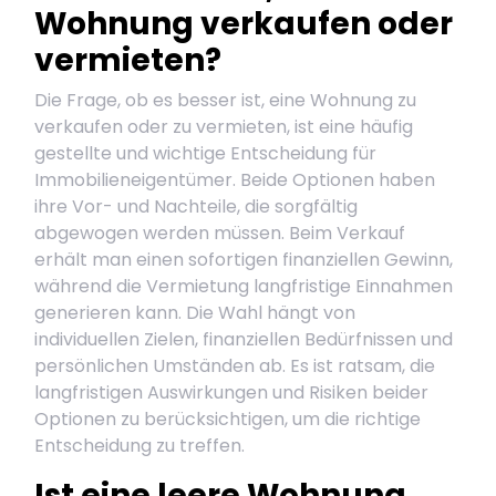
Wohnung verkaufen oder
vermieten?
Die Frage, ob es besser ist, eine Wohnung zu
verkaufen oder zu vermieten, ist eine häufig
gestellte und wichtige Entscheidung für
Immobilieneigentümer. Beide Optionen haben
ihre Vor- und Nachteile, die sorgfältig
abgewogen werden müssen. Beim Verkauf
erhält man einen sofortigen finanziellen Gewinn,
während die Vermietung langfristige Einnahmen
generieren kann. Die Wahl hängt von
individuellen Zielen, finanziellen Bedürfnissen und
persönlichen Umständen ab. Es ist ratsam, die
langfristigen Auswirkungen und Risiken beider
Optionen zu berücksichtigen, um die richtige
Entscheidung zu treffen.
Ist eine leere Wohnung