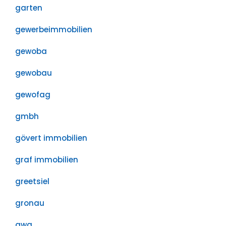
garten
gewerbeimmobilien
gewoba
gewobau
gewofag
gmbh
gövert immobilien
graf immobilien
greetsiel
gronau
gwg