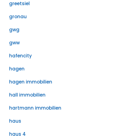
greetsiel
gronau
gwg
gww
hafencity
hagen
hagen immobilien
hall immobilien
hartmann immobilien
haus
haus 4