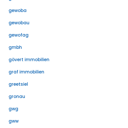
gewoba
gewobau
gewofag
gmbh
gövert immobilien
graf immobilien
greetsiel
gronau
gwg
gww