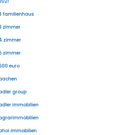
2021
3 familienhaus
3 zimmer
4 zimmer
5 zimmer
500 euro
aachen
adler group
adler immobilien
agrarimmobilien
ahoi immobilien