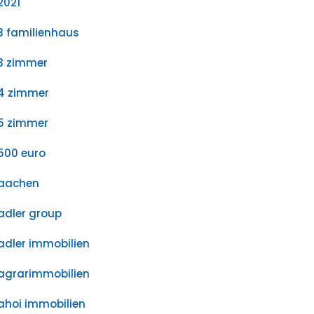
2021
3 familienhaus
3 zimmer
4 zimmer
5 zimmer
500 euro
aachen
adler group
adler immobilien
agrarimmobilien
ahoi immobilien