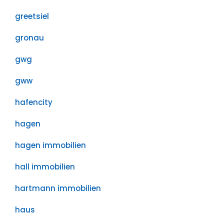
greetsiel
gronau
gwg
gww
hafencity
hagen
hagen immobilien
hall immobilien
hartmann immobilien
haus