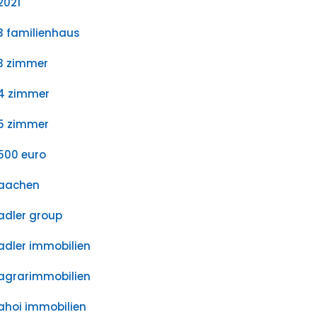
2021
3 familienhaus
3 zimmer
4 zimmer
5 zimmer
500 euro
aachen
adler group
adler immobilien
agrarimmobilien
ahoi immobilien