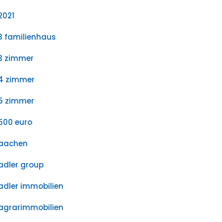
2021
3 familienhaus
3 zimmer
4 zimmer
5 zimmer
500 euro
aachen
adler group
adler immobilien
agrarimmobilien