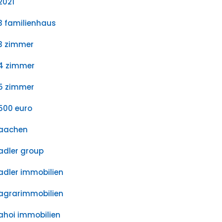
2021
3 familienhaus
3 zimmer
4 zimmer
5 zimmer
500 euro
aachen
adler group
adler immobilien
agrarimmobilien
ahoi immobilien