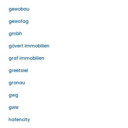
gewobau
gewofag
gmbh
gövert immobilien
graf immobilien
greetsiel
gronau
gwg
gww
hafencity