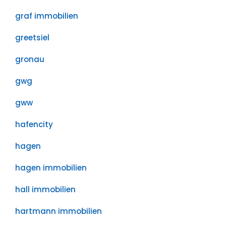
graf immobilien
greetsiel
gronau
gwg
gww
hafencity
hagen
hagen immobilien
hall immobilien
hartmann immobilien