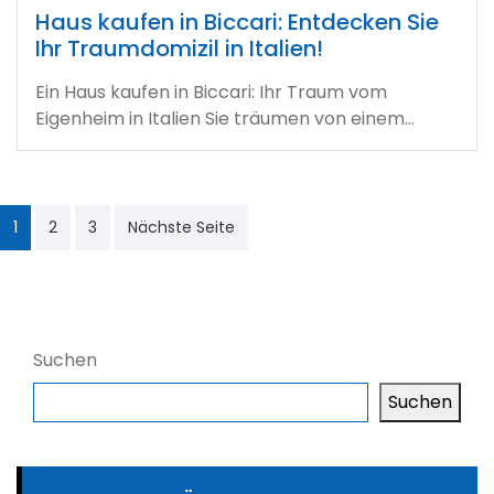
Haus kaufen in Biccari: Entdecken Sie
Ihr Traumdomizil in Italien!
Ein Haus kaufen in Biccari: Ihr Traum vom
Eigenheim in Italien Sie träumen von einem…
Seitennummerierung
1
2
3
Nächste Seite
der
Beiträge
Suchen
Suchen