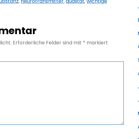
substanz
,
neurotransmitter
,
qualität
,
wichtige
mmentar
icht.
Erforderliche Felder sind mit
*
markiert