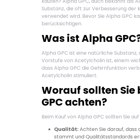
kaufen? Alpha GPC, auch bekannt als Al
Substanz, die oft zur Verbesserung der
verwendet wird. Bevor Sie Alpha GPC kauf
berücksichtigen.
Was ist Alpha GPC
Alpha GPC ist eine natürliche Substanz
Vorstufe von Acetylcholin ist, einem w
dass Alpha GPC die Gehirnfunktion verb
Acetylcholin stimuliert.
Worauf sollten Sie
GPC achten?
Beim Kauf von Alpha GPC sollten Sie au
Qualität:
Achten Sie darauf, dass 
stammt und Qualitätsstandards erfü