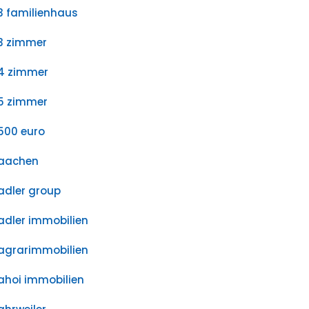
3 familienhaus
3 zimmer
4 zimmer
5 zimmer
500 euro
aachen
adler group
adler immobilien
agrarimmobilien
ahoi immobilien