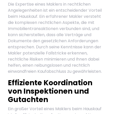
Die Expertise eines Maklers in rechtlichen
Angelegenheiten ist ein entscheidender Vorteil
beim Hauskauf. Ein erfahrener Makler versteht
die komplexen rechtlichen Aspekte, die mit
Immobilientransaktionen verbunden sind, und
kann sicherstellen, dass alle Verträge und
Dokumente den gesetzlichen Anforderungen
entsprechen. Durch seine Kenntnisse kann der
Makler potenzielle Fallstricke erkennen,
rechtliche Risiken minimieren und Ihnen dabei
helfen, einen reibungslosen und rechtlich
einwandfreien Kaufabschluss zu gewährleisten.
Effiziente Koordination
von Inspektionen und
Gutachten
Ein großer Vorteil eines Maklers beim Hauskauf