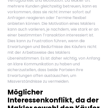
Verfügbarkeit und Motivation. Da Makler oft
mehrere Kunden gleichzeitig betreuen, kann es
vorkommen, dass sie nicht immer sofort auf
Anfragen reagieren oder Termine flexibel
anbieten können. Die Motivation eines Maklers
kann auch variieren, je nachdem, wie stark er an
einer bestimmten Transaktion interessiert ist.
Dies kann zu Frustration führen, wenn die
Erwartungen und Bedürfnisse des Käufers nicht
mit der Arbeitsweise des Maklers
übereinstimmen. Es ist daher wichtig, von Anfang
an klare Kommunikation zu haben und
sicherzustellen, dass beide Parteien ihre
Erwartungen offen austauschen, um
Missverständnisse zu vermeiden.
Möglicher
Interessenkonflikt, da der