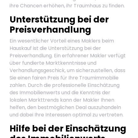
ihre Chancen erhöhen, ihr Traumhaus zu finden.
Unterstützung bei der
Preisverhandlung
Ein wesentlicher Vorteil eines Maklers beim
Hauskauf ist die Unterstützung bei der
Preisverhandlung. Ein erfahrener Makler verfügt
über fundierte Marktkenntnisse und
Verhandlungsgeschick, um sicherzustellen, dass
Sie einen fairen Preis für Ihre Traumimmobilie
zahlen. Durch die professionelle Einschätzung
des Immobilienwerts und die Kenntnis der
lokalen Markttrends kann der Makler Ihnen
helfen, den bestmöglichen Deal auszuhandeln
und dabei Ihre Interessen optimal zu vertreten.
Hilfe bei der Einschätzung