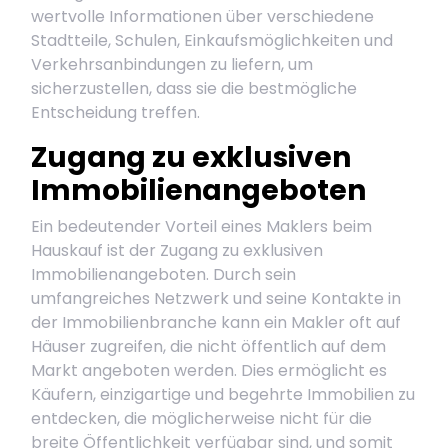
wertvolle Informationen über verschiedene
Stadtteile, Schulen, Einkaufsmöglichkeiten und
Verkehrsanbindungen zu liefern, um
sicherzustellen, dass sie die bestmögliche
Entscheidung treffen.
Zugang zu exklusiven
Immobilienangeboten
Ein bedeutender Vorteil eines Maklers beim
Hauskauf ist der Zugang zu exklusiven
Immobilienangeboten. Durch sein
umfangreiches Netzwerk und seine Kontakte in
der Immobilienbranche kann ein Makler oft auf
Häuser zugreifen, die nicht öffentlich auf dem
Markt angeboten werden. Dies ermöglicht es
Käufern, einzigartige und begehrte Immobilien zu
entdecken, die möglicherweise nicht für die
breite Öffentlichkeit verfügbar sind, und somit