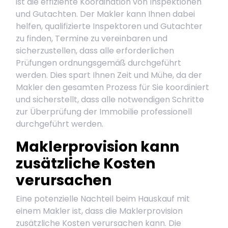
ist die effiziente Koordination von Inspektionen
und Gutachten. Der Makler kann Ihnen dabei
helfen, qualifizierte Inspektoren und Gutachter
zu finden, Termine zu vereinbaren und
sicherzustellen, dass alle erforderlichen
Prüfungen ordnungsgemäß durchgeführt
werden. Dies spart Ihnen Zeit und Mühe, da der
Makler den gesamten Prozess für Sie koordiniert
und sicherstellt, dass alle notwendigen Schritte
zur Überprüfung der Immobilie professionell
durchgeführt werden.
Maklerprovision kann
zusätzliche Kosten
verursachen
Eine potenzielle Nachteil beim Hauskauf mit
einem Makler ist, dass die Maklerprovision
zusätzliche Kosten verursachen kann. Die