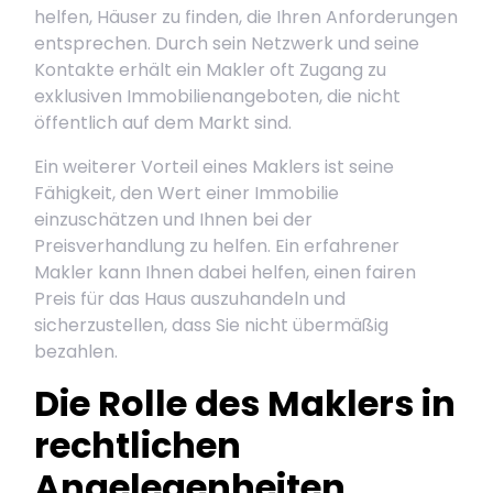
helfen, Häuser zu finden, die Ihren Anforderungen
entsprechen. Durch sein Netzwerk und seine
Kontakte erhält ein Makler oft Zugang zu
exklusiven Immobilienangeboten, die nicht
öffentlich auf dem Markt sind.
Ein weiterer Vorteil eines Maklers ist seine
Fähigkeit, den Wert einer Immobilie
einzuschätzen und Ihnen bei der
Preisverhandlung zu helfen. Ein erfahrener
Makler kann Ihnen dabei helfen, einen fairen
Preis für das Haus auszuhandeln und
sicherzustellen, dass Sie nicht übermäßig
bezahlen.
Die Rolle des Maklers in
rechtlichen
Angelegenheiten