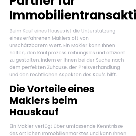
Partner für
Immobilientransakt
Beim Kauf eines Hauses ist die Unterstützung
eines erfahrenen Maklers oft von
unschätzbarem Wert. Ein Makler kann Ihnen
helfen, den Kaufprozess reibungslos und effizient
zu gestalten, indem er Ihnen bei der Suche nach
dem perfekten Zuhause, der Preisverhandlung
und den rechtlichen Aspekten des Kaufs hilft.
Die Vorteile eines
Maklers beim
Hauskauf
Ein Makler verfügt über umfassende Kenntnisse
des örtlichen Immobilienmarktes und kann Ihnen