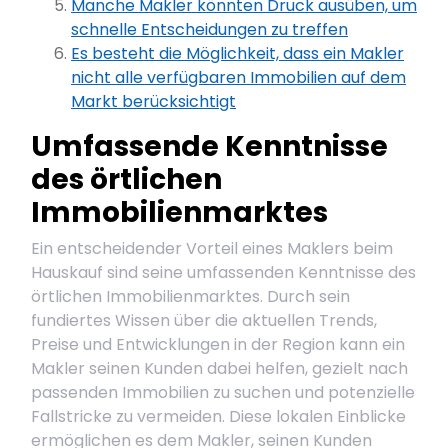
Manche Makler könnten Druck ausüben, um
schnelle Entscheidungen zu treffen
Es besteht die Möglichkeit, dass ein Makler
nicht alle verfügbaren Immobilien auf dem
Markt berücksichtigt
Umfassende Kenntnisse
des örtlichen
Immobilienmarktes
Ein entscheidender Vorteil eines Maklers beim
Hauskauf sind seine umfassenden Kenntnisse des
örtlichen Immobilienmarktes. Durch sein
fundiertes Wissen über die aktuellen Trends,
Preise und Entwicklungen in der Region kann ein
Makler seinen Kunden dabei helfen, gezielt nach
passenden Immobilien zu suchen und potenzielle
Fallstricke zu vermeiden. Diese lokalen Einblicke
ermöglichen es dem Makler, seinen Kunden