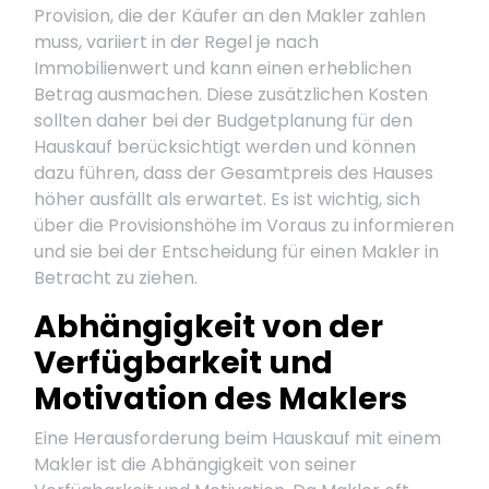
Provision, die der Käufer an den Makler zahlen
muss, variiert in der Regel je nach
Immobilienwert und kann einen erheblichen
Betrag ausmachen. Diese zusätzlichen Kosten
sollten daher bei der Budgetplanung für den
Hauskauf berücksichtigt werden und können
dazu führen, dass der Gesamtpreis des Hauses
höher ausfällt als erwartet. Es ist wichtig, sich
über die Provisionshöhe im Voraus zu informieren
und sie bei der Entscheidung für einen Makler in
Betracht zu ziehen.
Abhängigkeit von der
Verfügbarkeit und
Motivation des Maklers
Eine Herausforderung beim Hauskauf mit einem
Makler ist die Abhängigkeit von seiner