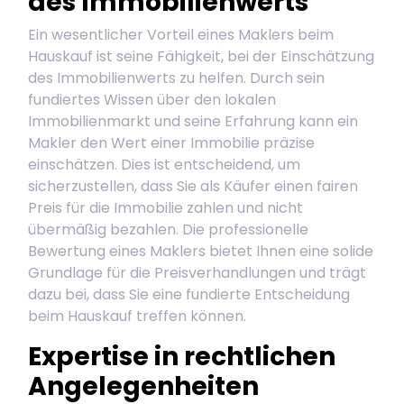
des Immobilienwerts
Ein wesentlicher Vorteil eines Maklers beim
Hauskauf ist seine Fähigkeit, bei der Einschätzung
des Immobilienwerts zu helfen. Durch sein
fundiertes Wissen über den lokalen
Immobilienmarkt und seine Erfahrung kann ein
Makler den Wert einer Immobilie präzise
einschätzen. Dies ist entscheidend, um
sicherzustellen, dass Sie als Käufer einen fairen
Preis für die Immobilie zahlen und nicht
übermäßig bezahlen. Die professionelle
Bewertung eines Maklers bietet Ihnen eine solide
Grundlage für die Preisverhandlungen und trägt
dazu bei, dass Sie eine fundierte Entscheidung
beim Hauskauf treffen können.
Expertise in rechtlichen
Angelegenheiten