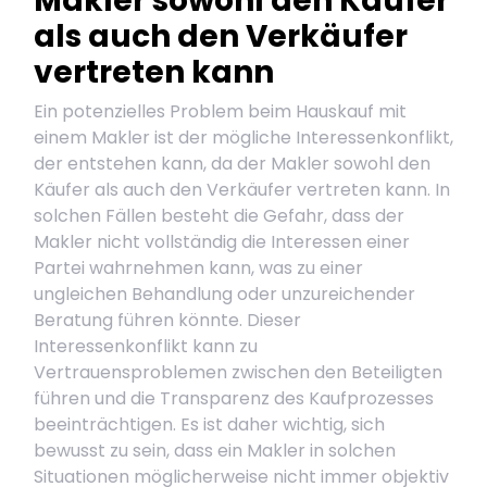
Makler sowohl den Käufer
als auch den Verkäufer
vertreten kann
Ein potenzielles Problem beim Hauskauf mit
einem Makler ist der mögliche Interessenkonflikt,
der entstehen kann, da der Makler sowohl den
Käufer als auch den Verkäufer vertreten kann. In
solchen Fällen besteht die Gefahr, dass der
Makler nicht vollständig die Interessen einer
Partei wahrnehmen kann, was zu einer
ungleichen Behandlung oder unzureichender
Beratung führen könnte. Dieser
Interessenkonflikt kann zu
Vertrauensproblemen zwischen den Beteiligten
führen und die Transparenz des Kaufprozesses
beeinträchtigen. Es ist daher wichtig, sich
bewusst zu sein, dass ein Makler in solchen
Situationen möglicherweise nicht immer objektiv