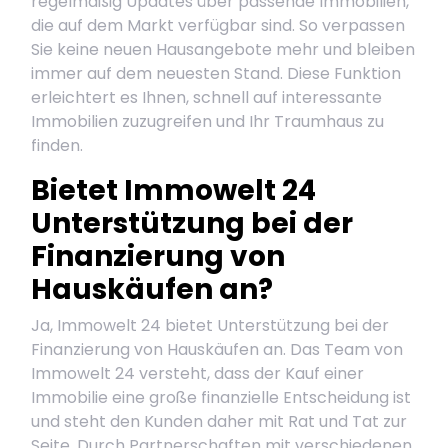
regelmäßig Updates über passende Immobilien,
die auf dem Markt verfügbar sind. So verpassen
Sie keine neuen Hausangebote mehr und bleiben
immer auf dem neuesten Stand. Diese Funktion
erleichtert es Ihnen, schnell auf interessante
Immobilien zuzugreifen und Ihr Traumhaus zu
finden.
Bietet Immowelt 24
Unterstützung bei der
Finanzierung von
Hauskäufen an?
Ja, Immowelt 24 bietet Unterstützung bei der
Finanzierung von Hauskäufen an. Das Team von
Immowelt 24 versteht, dass der Kauf einer
Immobilie eine große finanzielle Entscheidung ist
und steht den Kunden daher mit Rat und Tat zur
Seite. Durch Partnerschaften mit verschiedenen