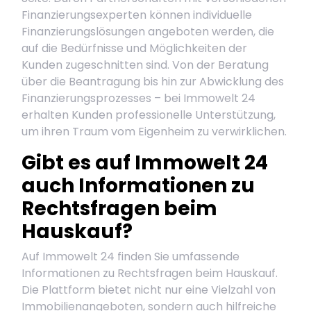
Finanzierungsexperten können individuelle
Finanzierungslösungen angeboten werden, die
auf die Bedürfnisse und Möglichkeiten der
Kunden zugeschnitten sind. Von der Beratung
über die Beantragung bis hin zur Abwicklung des
Finanzierungsprozesses – bei Immowelt 24
erhalten Kunden professionelle Unterstützung,
um ihren Traum vom Eigenheim zu verwirklichen.
Gibt es auf Immowelt 24
auch Informationen zu
Rechtsfragen beim
Hauskauf?
Auf Immowelt 24 finden Sie umfassende
Informationen zu Rechtsfragen beim Hauskauf.
Die Plattform bietet nicht nur eine Vielzahl von
Immobilienangeboten, sondern auch hilfreiche