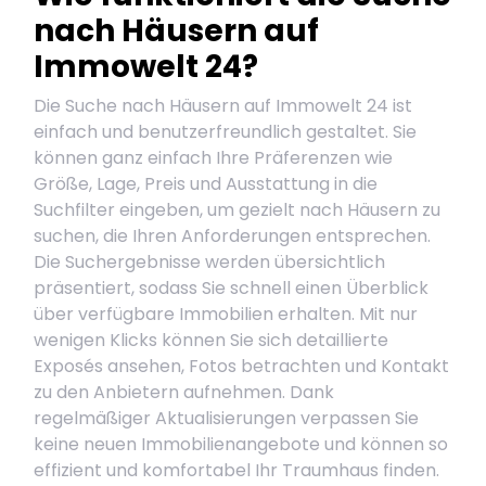
nach Häusern auf
Immowelt 24?
Die Suche nach Häusern auf Immowelt 24 ist
einfach und benutzerfreundlich gestaltet. Sie
können ganz einfach Ihre Präferenzen wie
Größe, Lage, Preis und Ausstattung in die
Suchfilter eingeben, um gezielt nach Häusern zu
suchen, die Ihren Anforderungen entsprechen.
Die Suchergebnisse werden übersichtlich
präsentiert, sodass Sie schnell einen Überblick
über verfügbare Immobilien erhalten. Mit nur
wenigen Klicks können Sie sich detaillierte
Exposés ansehen, Fotos betrachten und Kontakt
zu den Anbietern aufnehmen. Dank
regelmäßiger Aktualisierungen verpassen Sie
keine neuen Immobilienangebote und können so
effizient und komfortabel Ihr Traumhaus finden.