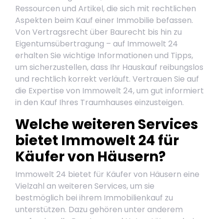
Ressourcen und Artikel, die sich mit rechtlichen
Aspekten beim Kauf einer Immobilie befassen.
Von Vertragsrecht über Baurecht bis hin zu
Eigentumsübertragung – auf Immowelt 24
erhalten Sie wichtige Informationen und Tipps,
um sicherzustellen, dass Ihr Hauskauf reibungslos
und rechtlich korrekt verläuft. Vertrauen Sie auf
die Expertise von Immowelt 24, um gut informiert
in den Kauf Ihres Traumhauses einzusteigen.
Welche weiteren Services
bietet Immowelt 24 für
Käufer von Häusern?
Immowelt 24 bietet für Käufer von Häusern eine
Vielzahl an weiteren Services, um sie
bestmöglich bei ihrem Immobilienkauf zu
unterstützen. Dazu gehören unter anderem