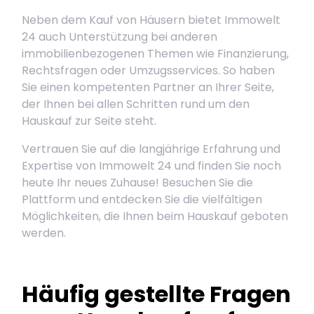
Neben dem Kauf von Häusern bietet Immowelt
24 auch Unterstützung bei anderen
immobilienbezogenen Themen wie Finanzierung,
Rechtsfragen oder Umzugsservices. So haben
Sie einen kompetenten Partner an Ihrer Seite,
der Ihnen bei allen Schritten rund um den
Hauskauf zur Seite steht.
Vertrauen Sie auf die langjährige Erfahrung und
Expertise von Immowelt 24 und finden Sie noch
heute Ihr neues Zuhause! Besuchen Sie die
Plattform und entdecken Sie die vielfältigen
Möglichkeiten, die Ihnen beim Hauskauf geboten
werden.
Häufig gestellte Fragen