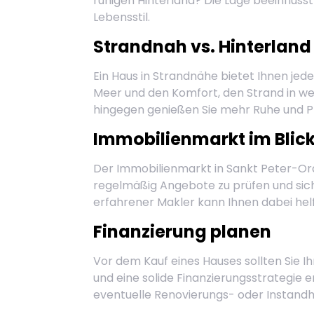
ruhigen Hinterland? Die Lage beeinflusst
Lebensstil.
Strandnah vs. Hinterland
Ein Haus in Strandnähe bietet Ihnen je
Meer und den Komfort, den Strand in we
hingegen genießen Sie mehr Ruhe und P
Immobilienmarkt im Blic
Der Immobilienmarkt in Sankt Peter-Ordi
regelmäßig Angebote zu prüfen und sich 
erfahrener Makler kann Ihnen dabei helf
Finanzierung planen
Vor dem Kauf eines Hauses sollten Sie Ihr
und eine solide Finanzierungsstrategie 
eventuelle Renovierungs- oder Instandh