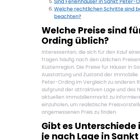
Sind Ferienhäuser in Sankt Peter-O
Welche rechtlichen Schritte sind b
beachten?
Welche Preise sind fü
Ording üblich?
Interessenten, die sich für den Kauf ein
fragen häufig nach den üblichen Preisen
Küstenregion. Die Preise für Häuser in S
Ausstattung und Zustand der Immobilie. 
Peter-Ording im Vergleich zu anderen R
aufgrund der attraktiven Lage und des ho
aktuellen Immobilienmarkt zu informier
einzuholen, um realistische Preisvorst
angemessenen Preis zu finden.
Gibt es Unterschiede
je nach Lage in Sankt