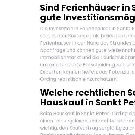
Sind Ferienhäuser in 
gute Investitionsmög
Die Investition in Ferienhäuser in Sankt
sein, da der Küstenort als beliebtes Urla
Ferienhäuser in der Nähe des Strandes 
Nachfrage und können gute Mieteinnahme
Immobilienmarkt und die Tourismusbranc
um eine fundierte Entscheidung zu treff
Experten können helfen, das Potenzial ei
Ording realistisch einzuschätzen.
Welche rechtlichen S
Hauskauf in Sankt Pe
Beim Hauskauf in Sankt Peter-Ording si
einen reibungslosen und rechtssicheren 
wichtig, den Kaufvertrag sorgfältig zu 