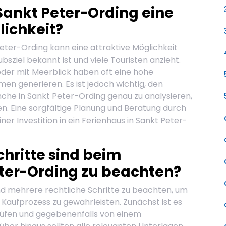
Sankt Peter-Ording eine
lichkeit?
 Peter-Ording kann eine attraktive Möglichkeit
ubsziel bekannt ist und viele Touristen anzieht.
oder mit Meerblick haben oft eine hohe
n generieren. Es ist jedoch wichtig, den
he in Sankt Peter-Ording genau zu analysieren,
en. Eine sorgfältige Planung und Beratung durch
ner Investition in ein Ferienhaus in Sankt Peter-
chritte sind beim
ter-Ording zu beachten?
nd mehrere rechtliche Schritte zu beachten, um
Kaufprozess zu gewährleisten. Zunächst ist es
prüfen und gegebenenfalls von einem