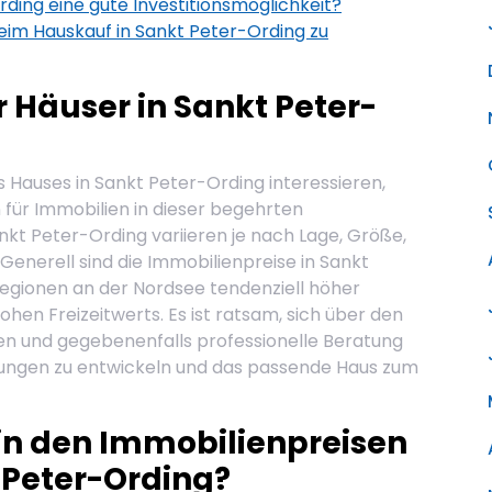
rding eine gute Investitionsmöglichkeit?
eim Hauskauf in Sankt Peter-Ording zu
r Häuser in Sankt Peter-
es Hauses in Sankt Peter-Ording interessieren,
 für Immobilien in dieser begehrten
ankt Peter-Ording variieren je nach Lage, Größe,
Generell sind die Immobilienpreise in Sankt
egionen an der Nordsee tendenziell höher
hen Freizeitwerts. Es ist ratsam, sich über den
en und gegebenenfalls professionelle Beratung
ellungen zu entwickeln und das passende Haus zum
 in den Immobilienpreisen
 Peter-Ording?