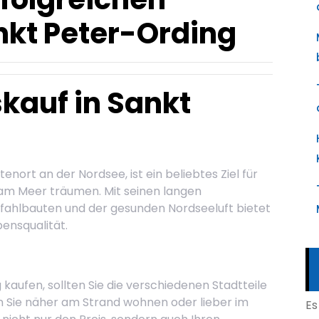
nkt Peter-Ording
kauf in Sankt
enort an der Nordsee, ist ein beliebtes Ziel für
 am Meer träumen. Mit seinen langen
fahlbauten und der gesunden Nordseeluft bietet
bensqualität.
 kaufen, sollten Sie die verschiedenen Stadtteile
n Sie näher am Strand wohnen oder lieber im
Es