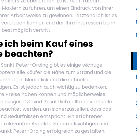
 Maklers zu überprüfen. Es ist auch ratsam,
Maklern zu führen, um einen Eindruck von ihrer
hrer Arbeitsweise zu gewinnen. Letztendlich ist es
e vertrauen können und der Ihre Interessen beim
 bestmöglich vertritt.
e ich beim Kauf eines
e beachten?
 Sankt Peter-Ording gibt es einige wichtige
potenzielle Käufer die Nähe zum Strand und die
umhaften Meerblick und die schnelle
igen. Es ist jedoch auch wichtig zu bedenken,
ere Preise haben können und möglicherweise
 ausgesetzt sind. Zusätzlich sollten eventuelle
eachtet werden, um sicherzustellen, dass das
d Bedürfnissen entspricht. Ein erfahrener
le relevanten Aspekte zu berücksichtigen und
Sankt Peter-Ording erfolgreich zu gestalten.