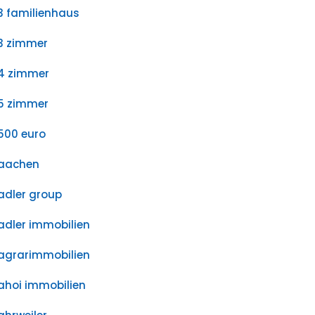
3 familienhaus
3 zimmer
4 zimmer
5 zimmer
500 euro
aachen
adler group
adler immobilien
agrarimmobilien
ahoi immobilien