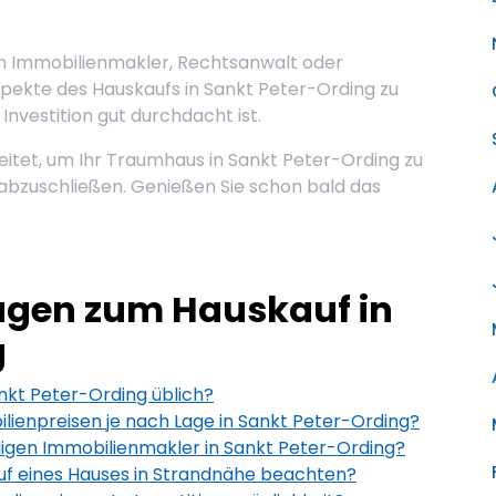
en Immobilienmakler, Rechtsanwalt oder
spekte des Hauskaufs in Sankt Peter-Ording zu
Investition gut durchdacht ist.
reitet, um Ihr Traumhaus in Sankt Peter-Ording zu
 abzuschließen. Genießen Sie schon bald das
ragen zum Hauskauf in
g
ankt Peter-Ording üblich?
lienpreisen je nach Lage in Sankt Peter-Ording?
digen Immobilienmakler in Sankt Peter-Ording?
uf eines Hauses in Strandnähe beachten?