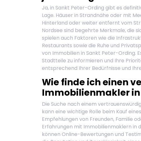
Ja, in Sankt Peter-Ording gibt es defini
Lage. Häuser in Strandnähe oder mit Meer
Hinterland oder weiter entfernt vom Str
Nordsee sind begehrte Merkmale, die sic
spielen auch Faktoren wie die Infrastru
Restaurants sowie die Ruhe und Privatsp
von Immobilien in Sankt Peter-Ording. E
Stadtteile zu informieren und Ihre Prio
entsprechend Ihrer Bedürfnisse und Ihre
Wie finde ich einen 
Immobilienmakler in
Die Suche nach einem vertrauenswürdig
kann eine wichtige Rolle beim Kauf eines 
Empfehlungen von Freunden, Familie ode
Erfahrungen mit Immobilienmaklern in 
können Online-Bewertungen und Testimon