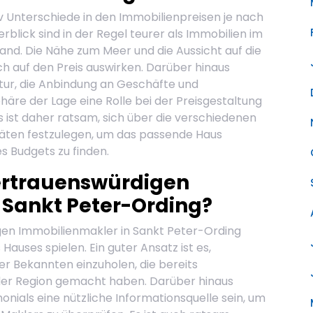
tiv Unterschiede in den Immobilienpreisen je nach
blick sind in der Regel teurer als Immobilien im
and. Die Nähe zum Meer und die Aussicht auf die
h auf den Preis auswirken. Darüber hinaus
ktur, die Anbindung an Geschäfte und
häre der Lage eine Rolle bei der Preisgestaltung
s ist daher ratsam, sich über die verschiedenen
ritäten festzulegen, um das passende Haus
s Budgets zu finden.
vertrauenswürdigen
 Sankt Peter-Ording?
en Immobilienmakler in Sankt Peter-Ording
Hauses spielen. Ein guter Ansatz ist es,
r Bekannten einzuholen, die bereits
der Region gemacht haben. Darüber hinaus
ials eine nützliche Informationsquelle sein, um