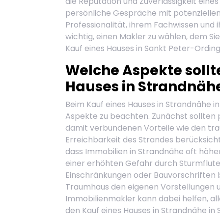
die Reputation und Zuverlässigkeit eines
persönliche Gespräche mit potenziellen 
Professionalität, ihrem Fachwissen und i
wichtig, einen Makler zu wählen, dem Si
Kauf eines Hauses in Sankt Peter-Ording
Welche Aspekte sollt
Hauses in Strandnäh
Beim Kauf eines Hauses in Strandnähe in
Aspekte zu beachten. Zunächst sollten 
damit verbundenen Vorteile wie den tra
Erreichbarkeit des Strandes berücksicht
dass Immobilien in Strandnähe oft höh
einer erhöhten Gefahr durch Sturmfluten
Einschränkungen oder Bauvorschriften b
Traumhaus den eigenen Vorstellungen un
Immobilienmakler kann dabei helfen, al
den Kauf eines Hauses in Strandnähe in 