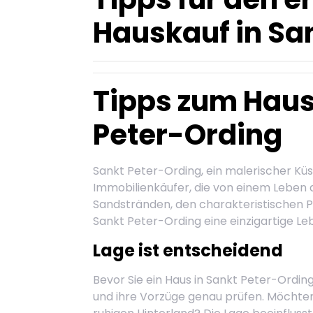
Hauskauf in Sa
Tipps zum Haus
Peter-Ording
Sankt Peter-Ording, ein malerischer Küst
Immobilienkäufer, die von einem Leben
Sandstränden, den charakteristischen P
Sankt Peter-Ording eine einzigartige Le
Lage ist entscheidend
Bevor Sie ein Haus in Sankt Peter-Ording
und ihre Vorzüge genau prüfen. Möchte