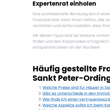
Expertenrat einholen
Eine professionelle Beratung durch ein
Finanzberater kann Ihnen helfen, alle A
verstehen und sicherzustellen, dass Ihre 
Mit diesen Tipps sind Sie bestens vorbe
finden und den Kaufprozess erfolgreich
entspannte Leben an der Nordsee!
Häufig gestellte F
Sankt Peter-Ordin
Welche Preise sind für Häuser in S
Gibt es Unterschiede in den Immobi
Wie finde ich einen vertrauenswür
Welche Aspekte sollte ich beim Ka