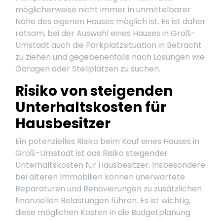
möglicherweise nicht immer in unmittelbarer
Nähe des eigenen Hauses möglich ist. Es ist daher
ratsam, bei der Auswahl eines Hauses in Groß-
Umstadt auch die Parkplatzsituation in Betracht
zu ziehen und gegebenenfalls nach Lösungen wie
Garagen oder Stellplätzen zu suchen.
Risiko von steigenden
Unterhaltskosten für
Hausbesitzer
Ein potenzielles Risiko beim Kauf eines Hauses in
Groß-Umstadt ist das Risiko steigender
Unterhaltskosten für Hausbesitzer. Insbesondere
bei älteren Immobilien können unerwartete
Reparaturen und Renovierungen zu zusätzlichen
finanziellen Belastungen führen. Es ist wichtig,
diese möglichen Kosten in die Budgetplanung