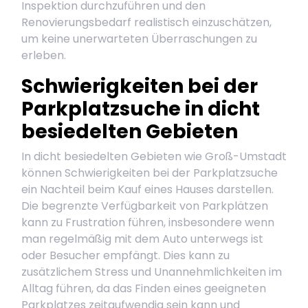
Inspektion durchzuführen und den
Renovierungsbedarf realistisch einzuschätzen,
um keine unerwarteten Überraschungen zu
erleben.
Schwierigkeiten bei der
Parkplatzsuche in dicht
besiedelten Gebieten
In dicht besiedelten Gebieten wie Groß-Umstadt
können Schwierigkeiten bei der Parkplatzsuche
ein Nachteil beim Kauf eines Hauses darstellen.
Die begrenzte Verfügbarkeit von Parkplätzen
kann zu Frustration führen, insbesondere wenn
man regelmäßig mit dem Auto unterwegs ist
oder Besucher empfängt. Dies kann zu
zusätzlichem Stress und Unannehmlichkeiten im
Alltag führen, da das Finden eines geeigneten
Parkplatzes zeitaufwendig sein kann und