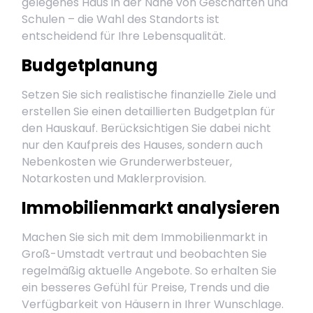
gelegenes Haus in der Nähe von Geschäften und
Schulen – die Wahl des Standorts ist
entscheidend für Ihre Lebensqualität.
Budgetplanung
Setzen Sie sich realistische finanzielle Ziele und
erstellen Sie einen detaillierten Budgetplan für
den Hauskauf. Berücksichtigen Sie dabei nicht
nur den Kaufpreis des Hauses, sondern auch
Nebenkosten wie Grunderwerbsteuer,
Notarkosten und Maklerprovision.
Immobilienmarkt analysieren
Machen Sie sich mit dem Immobilienmarkt in
Groß-Umstadt vertraut und beobachten Sie
regelmäßig aktuelle Angebote. So erhalten Sie
ein besseres Gefühl für Preise, Trends und die
Verfügbarkeit von Häusern in Ihrer Wunschlage.