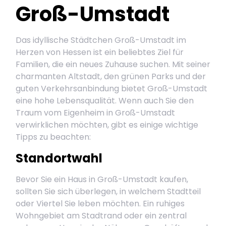
Groß-Umstadt
Das idyllische Städtchen Groß-Umstadt im
Herzen von Hessen ist ein beliebtes Ziel für
Familien, die ein neues Zuhause suchen. Mit seiner
charmanten Altstadt, den grünen Parks und der
guten Verkehrsanbindung bietet Groß-Umstadt
eine hohe Lebensqualität. Wenn auch Sie den
Traum vom Eigenheim in Groß-Umstadt
verwirklichen möchten, gibt es einige wichtige
Tipps zu beachten:
Standortwahl
Bevor Sie ein Haus in Groß-Umstadt kaufen,
sollten Sie sich überlegen, in welchem Stadtteil
oder Viertel Sie leben möchten. Ein ruhiges
Wohngebiet am Stadtrand oder ein zentral