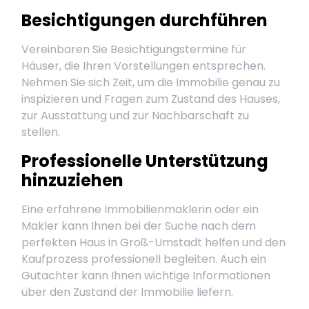
Besichtigungen durchführen
Vereinbaren Sie Besichtigungstermine für
Häuser, die Ihren Vorstellungen entsprechen.
Nehmen Sie sich Zeit, um die Immobilie genau zu
inspizieren und Fragen zum Zustand des Hauses,
zur Ausstattung und zur Nachbarschaft zu
stellen.
Professionelle Unterstützung
hinzuziehen
Eine erfahrene Immobilienmaklerin oder ein
Makler kann Ihnen bei der Suche nach dem
perfekten Haus in Groß-Umstadt helfen und den
Kaufprozess professionell begleiten. Auch ein
Gutachter kann Ihnen wichtige Informationen
über den Zustand der Immobilie liefern.