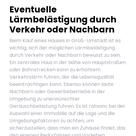
Eventuelle
Lärmbelästigung durch
Verkehr oder Nachbarn
Beim Kauf eines Hauses in Groß-Umstadt ist es
wichtig, sich der möglichen Lärmbelästigung
durch Verkehr oder Nachbarn bewusst zu sein.
Ein zentrales Haus in der Nähe von Hauptstraßen
oder Bahnstrecken kann zu erhöhtem
Verkehrslärm führen, der die Lebensqualität
beeinträchtigen kann. Ebenso können laute
Nachbarn oder Gewerbebetriebe in der
Umgebung zu unerwünschter
Geräuschbelastung führen. Es ist ratsam, bei der
Auswahl einer Immobilie auf die Lage und die
Umgebungsfaktoren zu achten, um
sicherzustellen, dass man ein Zuhause findet, das
den eigenen Bedürfnissen und Vorlieben