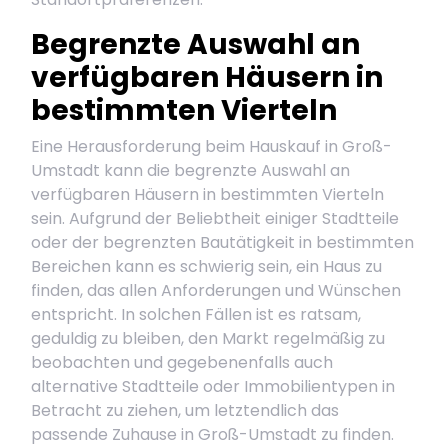
Begrenzte Auswahl an
verfügbaren Häusern in
bestimmten Vierteln
Eine Herausforderung beim Hauskauf in Groß-
Umstadt kann die begrenzte Auswahl an
verfügbaren Häusern in bestimmten Vierteln
sein. Aufgrund der Beliebtheit einiger Stadtteile
oder der begrenzten Bautätigkeit in bestimmten
Bereichen kann es schwierig sein, ein Haus zu
finden, das allen Anforderungen und Wünschen
entspricht. In solchen Fällen ist es ratsam,
geduldig zu bleiben, den Markt regelmäßig zu
beobachten und gegebenenfalls auch
alternative Stadtteile oder Immobilientypen in
Betracht zu ziehen, um letztendlich das
passende Zuhause in Groß-Umstadt zu finden.