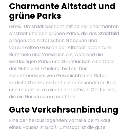
Charmante Altstadt und
grüne Parks
Groß-Umstadt besticht mit seiner charmanten
Altstadt und den grünen Parks, die das Stadtbild
prägen. Die historischen Gebäude und
verwinkelten Gassen der Altstadt laden zum
Bummeln und Verweilen ein, während die
weitläufigen Parks und Grünflächen eine Oase
der Ruhe und Erholung bieten. Das
Zusammenspiel von Geschichte und Natur
verleiht Groß-Umstadt einen besonderen Reiz
und macht es zu einem attraktiven Ort für alle,
die ein Haus kaufen möchten.
Gute Verkehrsanbindung
Eine der herausragenden Vorteile beim Kauf
eines Hauses in Groß-Umstadt ist die gute