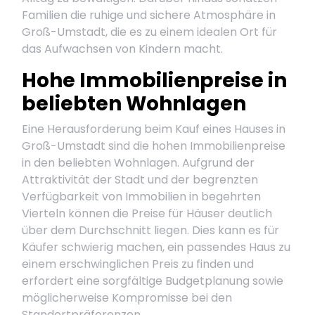
Familien die ruhige und sichere Atmosphäre in
Groß-Umstadt, die es zu einem idealen Ort für
das Aufwachsen von Kindern macht.
Hohe Immobilienpreise in
beliebten Wohnlagen
Eine Herausforderung beim Kauf eines Hauses in
Groß-Umstadt sind die hohen Immobilienpreise
in den beliebten Wohnlagen. Aufgrund der
Attraktivität der Stadt und der begrenzten
Verfügbarkeit von Immobilien in begehrten
Vierteln können die Preise für Häuser deutlich
über dem Durchschnitt liegen. Dies kann es für
Käufer schwierig machen, ein passendes Haus zu
einem erschwinglichen Preis zu finden und
erfordert eine sorgfältige Budgetplanung sowie
möglicherweise Kompromisse bei den
Standortpräferenzen.