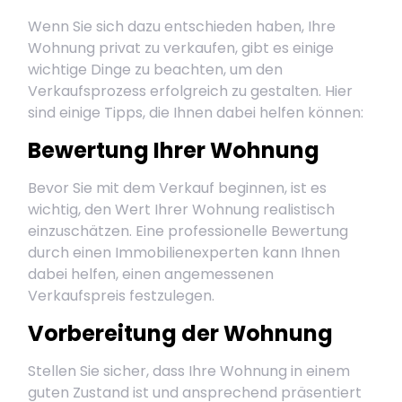
Wenn Sie sich dazu entschieden haben, Ihre
Wohnung privat zu verkaufen, gibt es einige
wichtige Dinge zu beachten, um den
Verkaufsprozess erfolgreich zu gestalten. Hier
sind einige Tipps, die Ihnen dabei helfen können:
Bewertung Ihrer Wohnung
Bevor Sie mit dem Verkauf beginnen, ist es
wichtig, den Wert Ihrer Wohnung realistisch
einzuschätzen. Eine professionelle Bewertung
durch einen Immobilienexperten kann Ihnen
dabei helfen, einen angemessenen
Verkaufspreis festzulegen.
Vorbereitung der Wohnung
Stellen Sie sicher, dass Ihre Wohnung in einem
guten Zustand ist und ansprechend präsentiert