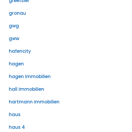
greetsiel
gronau
gwg
gww
hafencity
hagen
hagen immobilien
hall immobilien
hartmann immobilien
haus
haus 4