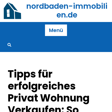
Zum
nordbaden-immobili
Inhalt
en.de
springen
Menü
Tipps für
erfolgreiches
Privat Wohnung
Verkaufen: So