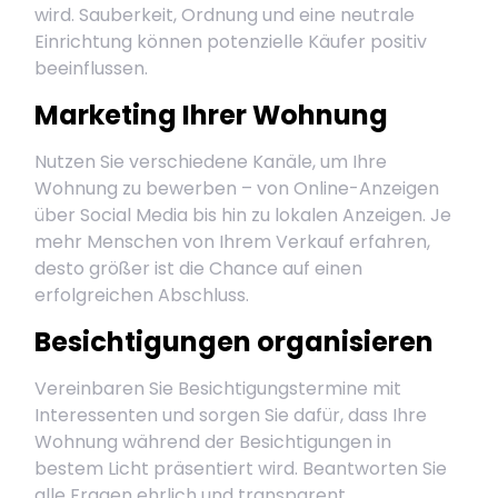
wird. Sauberkeit, Ordnung und eine neutrale
Einrichtung können potenzielle Käufer positiv
beeinflussen.
Marketing Ihrer Wohnung
Nutzen Sie verschiedene Kanäle, um Ihre
Wohnung zu bewerben – von Online-Anzeigen
über Social Media bis hin zu lokalen Anzeigen. Je
mehr Menschen von Ihrem Verkauf erfahren,
desto größer ist die Chance auf einen
erfolgreichen Abschluss.
Besichtigungen organisieren
Vereinbaren Sie Besichtigungstermine mit
Interessenten und sorgen Sie dafür, dass Ihre
Wohnung während der Besichtigungen in
bestem Licht präsentiert wird. Beantworten Sie
alle Fragen ehrlich und transparent.