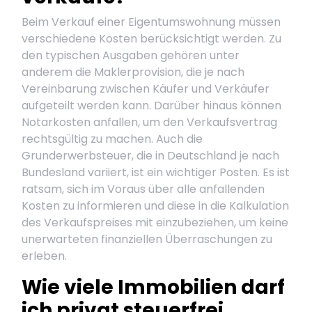
Beim Verkauf einer Eigentumswohnung müssen
verschiedene Kosten berücksichtigt werden. Zu
den typischen Ausgaben gehören unter
anderem die Maklerprovision, die je nach
Vereinbarung zwischen Käufer und Verkäufer
aufgeteilt werden kann. Darüber hinaus können
Notarkosten anfallen, um den Verkaufsvertrag
rechtsgültig zu machen. Auch die
Grunderwerbsteuer, die in Deutschland je nach
Bundesland variiert, ist ein wichtiger Posten. Es ist
ratsam, sich im Voraus über alle anfallenden
Kosten zu informieren und diese in die Kalkulation
des Verkaufspreises mit einzubeziehen, um keine
unerwarteten finanziellen Überraschungen zu
erleben.
Wie viele Immobilien darf
ich privat steuerfrei