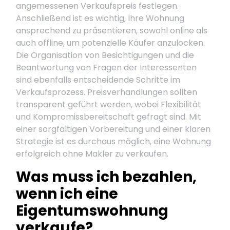
angemessenen Verkaufspreis festlegen.
Anschließend ist es wichtig, Ihre Wohnung
ansprechend zu präsentieren, sowohl online als
auch offline, um potenzielle Käufer anzulocken.
Die Organisation von Besichtigungen und die
Beantwortung von Fragen der Interessenten
sind ebenfalls entscheidende Schritte im
Verkaufsprozess. Preisverhandlungen sollten
transparent geführt werden, wobei Flexibilität
und Kompromissbereitschaft gefragt sind. Mit
einer sorgfältigen Vorbereitung und einer klaren
Strategie ist es durchaus möglich, eine Wohnung
erfolgreich ohne Makler zu verkaufen.
Was muss ich bezahlen,
wenn ich eine
Eigentumswohnung
verkaufe?