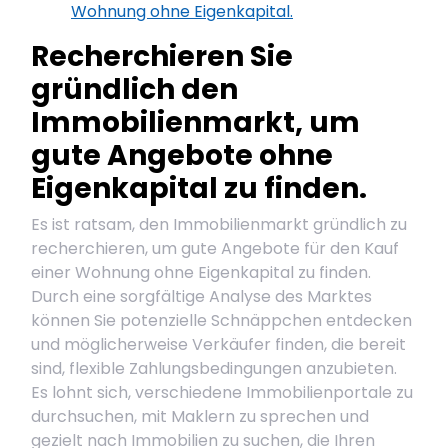
Wohnung ohne Eigenkapital.
Recherchieren Sie
gründlich den
Immobilienmarkt, um
gute Angebote ohne
Eigenkapital zu finden.
Es ist ratsam, den Immobilienmarkt gründlich zu
recherchieren, um gute Angebote für den Kauf
einer Wohnung ohne Eigenkapital zu finden.
Durch eine sorgfältige Analyse des Marktes
können Sie potenzielle Schnäppchen entdecken
und möglicherweise Verkäufer finden, die bereit
sind, flexible Zahlungsbedingungen anzubieten.
Es lohnt sich, verschiedene Immobilienportale zu
durchsuchen, mit Maklern zu sprechen und
gezielt nach Immobilien zu suchen, die Ihren