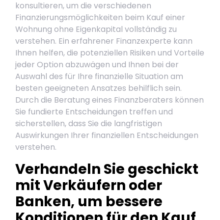
konsultieren, um die verschiedenen
Finanzierungsmöglichkeiten beim Kauf einer
Wohnung ohne Eigenkapital vollständig zu
verstehen. Ein erfahrener Finanzexperte kann
Ihnen helfen, die potenziellen Risiken und Vorteile
jeder Option abzuwägen und Ihnen bei der
Auswahl des für Ihre finanzielle Situation am
besten geeigneten Ansatzes behilflich sein.
Durch die Beratung eines Finanzberaters können
Sie fundierte Entscheidungen treffen und
sicherstellen, dass Sie die langfristigen
Auswirkungen Ihrer finanziellen Entscheidungen
verstehen.
Verhandeln Sie geschickt
mit Verkäufern oder
Banken, um bessere
Konditionen für den Kauf