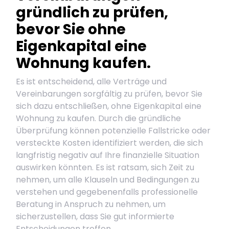
gründlich zu prüfen,
bevor Sie ohne
Eigenkapital eine
Wohnung kaufen.
Es ist entscheidend, alle Verträge und
Vereinbarungen sorgfältig zu prüfen, bevor Sie
sich dazu entschließen, ohne Eigenkapital eine
Wohnung zu kaufen. Durch die gründliche
Überprüfung können potenzielle Fallstricke oder
versteckte Kosten identifiziert werden, die sich
langfristig negativ auf Ihre finanzielle Situation
auswirken könnten. Es ist ratsam, sich Zeit zu
nehmen, um alle Klauseln und Bedingungen zu
verstehen und gegebenenfalls professionelle
Beratung in Anspruch zu nehmen, um
sicherzustellen, dass Sie gut informierte
Entscheidungen treffen.