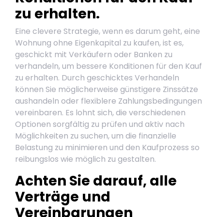
zu erhalten.
Eine clevere Strategie, wenn es darum geht, eine
Wohnung ohne Eigenkapital zu kaufen, ist es,
geschickt mit Verkäufern oder Banken zu
verhandeln, um bessere Konditionen für den Kauf
zu erhalten. Durch geschicktes Verhandeln
können Sie möglicherweise günstigere Zinssätze
aushandeln oder flexiblere Zahlungsbedingungen
vereinbaren. Es lohnt sich, die verschiedenen
Optionen sorgfältig zu prüfen und aktiv nach
Möglichkeiten zu suchen, um die finanzielle
Belastung zu minimieren und den Kaufprozess so
reibungslos wie möglich zu gestalten.
Achten Sie darauf, alle
Verträge und
Vereinbarungen