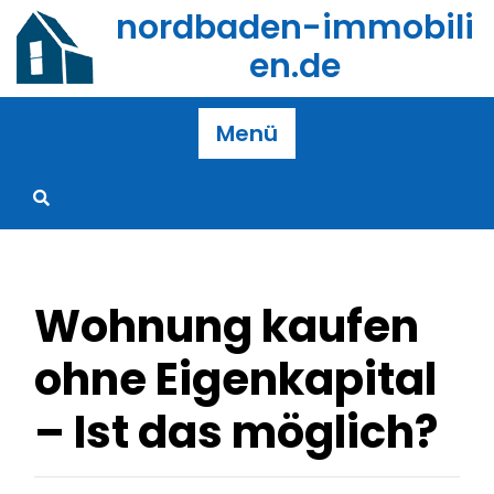
Zum
nordbaden-immobili
Inhalt
en.de
springen
Menü
Wohnung kaufen
ohne Eigenkapital
– Ist das möglich?