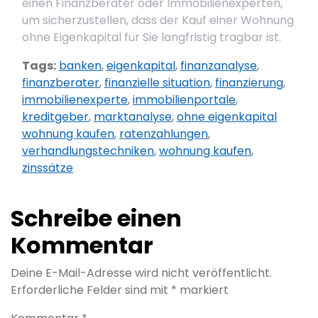
einen Finanzberater oder Immobilienexperten,
um sicherzustellen, dass der Kauf einer Wohnung
ohne Eigenkapital für Sie langfristig tragbar ist.
Tags:
banken
,
eigenkapital
,
finanzanalyse
,
finanzberater
,
finanzielle situation
,
finanzierung
,
immobilienexperte
,
immobilienportale
,
kreditgeber
,
marktanalyse
,
ohne eigenkapital
wohnung kaufen
,
ratenzahlungen
,
verhandlungstechniken
,
wohnung kaufen
,
zinssätze
Schreibe einen
Kommentar
Deine E-Mail-Adresse wird nicht veröffentlicht.
Erforderliche Felder sind mit
*
markiert