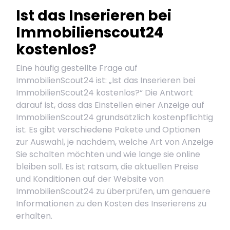
Ist das Inserieren bei
Immobilienscout24
kostenlos?
Eine häufig gestellte Frage auf
ImmobilienScout24 ist: „Ist das Inserieren bei
ImmobilienScout24 kostenlos?“ Die Antwort
darauf ist, dass das Einstellen einer Anzeige auf
ImmobilienScout24 grundsätzlich kostenpflichtig
ist. Es gibt verschiedene Pakete und Optionen
zur Auswahl, je nachdem, welche Art von Anzeige
Sie schalten möchten und wie lange sie online
bleiben soll. Es ist ratsam, die aktuellen Preise
und Konditionen auf der Website von
ImmobilienScout24 zu überprüfen, um genauere
Informationen zu den Kosten des Inserierens zu
erhalten.