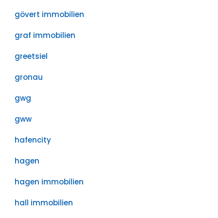
gövert immobilien
graf immobilien
greetsiel
gronau
gwg
gww
hafencity
hagen
hagen immobilien
hall immobilien