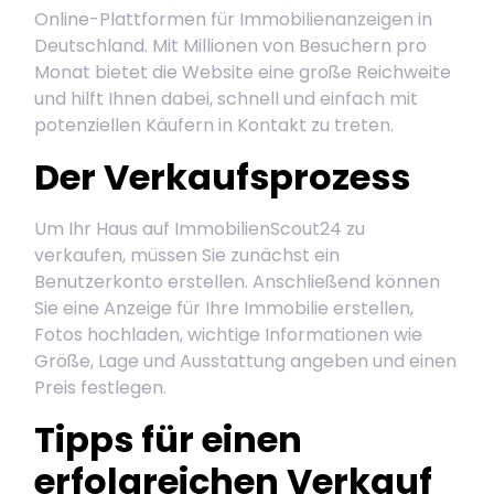
Online-Plattformen für Immobilienanzeigen in
Deutschland. Mit Millionen von Besuchern pro
Monat bietet die Website eine große Reichweite
und hilft Ihnen dabei, schnell und einfach mit
potenziellen Käufern in Kontakt zu treten.
Der Verkaufsprozess
Um Ihr Haus auf ImmobilienScout24 zu
verkaufen, müssen Sie zunächst ein
Benutzerkonto erstellen. Anschließend können
Sie eine Anzeige für Ihre Immobilie erstellen,
Fotos hochladen, wichtige Informationen wie
Größe, Lage und Ausstattung angeben und einen
Preis festlegen.
Tipps für einen
erfolgreichen Verkauf