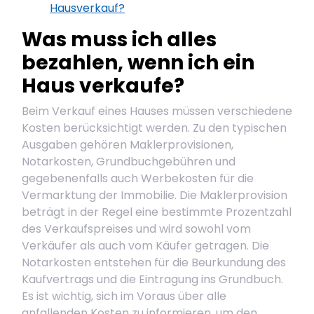
Hausverkauf?
Was muss ich alles
bezahlen, wenn ich ein
Haus verkaufe?
Beim Verkauf eines Hauses müssen verschiedene
Kosten berücksichtigt werden. Zu den typischen
Ausgaben gehören Maklerprovisionen,
Notarkosten, Grundbuchgebühren und
gegebenenfalls auch Werbekosten für die
Vermarktung der Immobilie. Die Maklerprovision
beträgt in der Regel eine bestimmte Prozentzahl
des Verkaufspreises und wird sowohl vom
Verkäufer als auch vom Käufer getragen. Die
Notarkosten entstehen für die Beurkundung des
Kaufvertrags und die Eintragung ins Grundbuch.
Es ist wichtig, sich im Voraus über alle
anfallenden Kosten zu informieren, um den