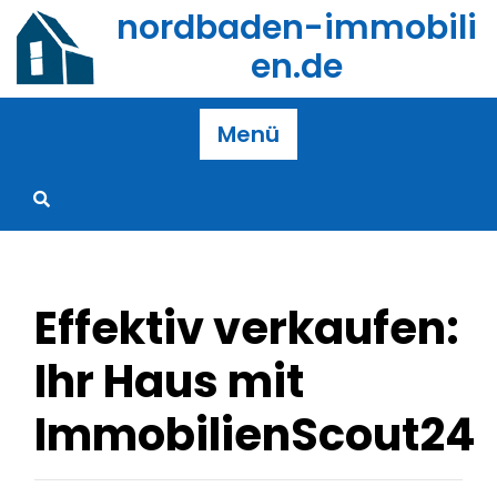
Zum
nordbaden-immobili
Inhalt
en.de
springen
Menü
Effektiv verkaufen:
Ihr Haus mit
ImmobilienScout24