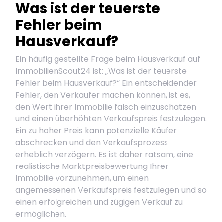
Was ist der teuerste
Fehler beim
Hausverkauf?
Ein häufig gestellte Frage beim Hausverkauf auf
ImmobilienScout24 ist: „Was ist der teuerste
Fehler beim Hausverkauf?“ Ein entscheidender
Fehler, den Verkäufer machen können, ist es,
den Wert ihrer Immobilie falsch einzuschätzen
und einen überhöhten Verkaufspreis festzulegen.
Ein zu hoher Preis kann potenzielle Käufer
abschrecken und den Verkaufsprozess
erheblich verzögern. Es ist daher ratsam, eine
realistische Marktpreisbewertung Ihrer
Immobilie vorzunehmen, um einen
angemessenen Verkaufspreis festzulegen und so
einen erfolgreichen und zügigen Verkauf zu
ermöglichen.