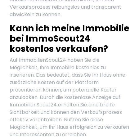
Verkaufsprozess reibungslos und transparent
abwickeln zu können.
Kann ich meine Immobilie
bei ImmoScout24
kostenlos verkaufen?
Auf ImmobilienScout24 haben Sie die
Möglichkeit, Ihre Immobilie kostenlos zu
inserieren. Das bedeutet, dass Sie Ihr Haus ohne
zusätzliche Kosten auf der Plattform
präsentieren können, um potenzielle Käufer
anzulocken. Durch die kostenlose Anzeige auf
ImmobilienScout24 erhalten Sie eine breite
Sichtbarkeit und können den Verkaufsprozess
effektiv vorantreiben. Nutzen Sie diese
Möglichkeit, um Ihr Haus erfolgreich zu verkaufen
und Interessenten zu erreichen.