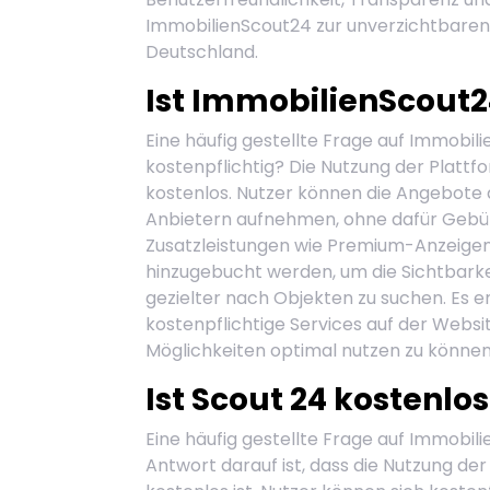
ImmobilienScout24 zur unverzichtbaren
Deutschland.
Ist ImmobilienScout2
Eine häufig gestellte Frage auf Immobili
kostenpflichtig? Die Nutzung der Plattfo
kostenlos. Nutzer können die Angebote
Anbietern aufnehmen, ohne dafür Gebüh
Zusatzleistungen wie Premium-Anzeigen
hinzugebucht werden, um die Sichtbarke
gezielter nach Objekten zu suchen. Es e
kostenpflichtige Services auf der Webs
Möglichkeiten optimal nutzen zu können
Ist Scout 24 kostenlos
Eine häufig gestellte Frage auf Immobili
Antwort darauf ist, dass die Nutzung de