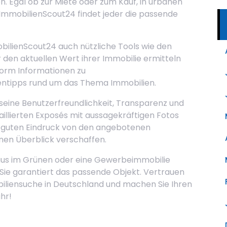
. Egal ob zur Miete oder zum Kauf, in urbanen
 ImmobilienScout24 findet jeder die passende
ilienScout24 auch nützliche Tools wie den
den aktuellen Wert ihrer Immobilie ermitteln
form Informationen zu
entipps rund um das Thema Immobilien.
seine Benutzerfreundlichkeit, Transparenz und
aillierten Exposés mit aussagekräftigen Fotos
 guten Eindruck von den angebotenen
nen Überblick verschaffen.
Haus im Grünen oder eine Gewerbeimmobilie
Sie garantiert das passende Objekt. Vertrauen
biliensuche in Deutschland und machen Sie Ihren
hr!