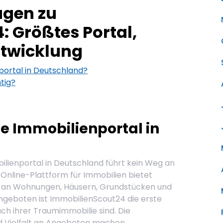
agen zu
 Größtes Portal,
ntwicklung
portal in Deutschland?
tig?
te Immobilienportal in
lienportal in Deutschland führt kein Weg an
Online-Plattform für Immobilien bietet
l an Wohnungen, Häusern, Grundstücken und
ngeboten ist ImmobilienScout24 die erste
nach ihrer Traumimmobilie sind. Die
nd Vielfalt an Angeboten machen