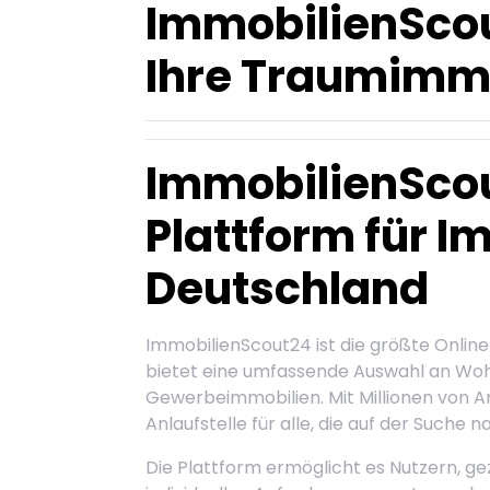
ImmobilienScou
Ihre Traumimmo
ImmobilienScou
Plattform für I
Deutschland
ImmobilienScout24 ist die größte Onlin
bietet eine umfassende Auswahl an Wo
Gewerbeimmobilien. Mit Millionen von A
Anlaufstelle für alle, die auf der Suche 
Die Plattform ermöglicht es Nutzern, gez