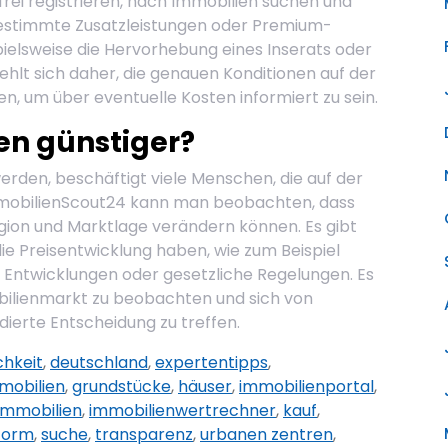
frei registrieren, nach Immobilien suchen und
estimmte Zusatzleistungen oder Premium-
pielsweise die Hervorhebung eines Inserats oder
iehlt sich daher, die genauen Konditionen auf der
, um über eventuelle Kosten informiert zu sein.
en günstiger?
werden, beschäftigt viele Menschen, die auf der
ImmobilienScout24 kann man beobachten, dass
Region und Marktlage verändern können. Es gibt
die Preisentwicklung haben, wie zum Beispiel
 Entwicklungen oder gesetzliche Regelungen. Es
bilienmarkt zu beobachten und sich von
dierte Entscheidung zu treffen.
chkeit
,
deutschland
,
expertentipps
,
mobilien
,
grundstücke
,
häuser
,
immobilienportal
,
immobilien
,
immobilienwertrechner
,
kauf
,
tform
,
suche
,
transparenz
,
urbanen zentren
,