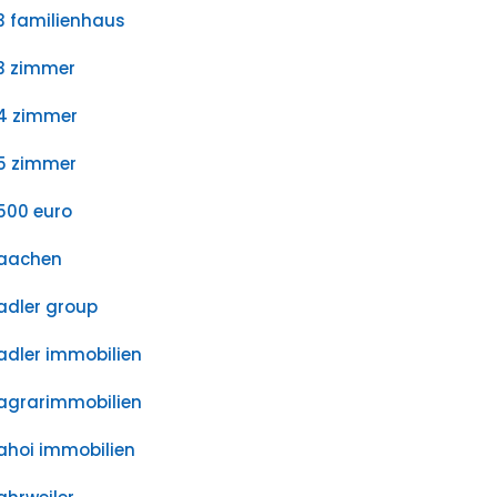
3 familienhaus
3 zimmer
4 zimmer
5 zimmer
500 euro
aachen
adler group
adler immobilien
agrarimmobilien
ahoi immobilien