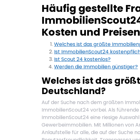
Häufig gestellte Fr
ImmobilienScout24:
Kosten und Preise
Welches ist das größte Immobilien
Ist ImmobilienScout24 kostenpflich
Ist Scout 24 kostenlos?
Werden die Immobilien günstiger?
Welches ist das größ
Deutschland?
Auf der Suche nach dem größten Immobi
ImmobilienScout24 vorbei. Als führende 
ImmobilienScout24 eine riesige Auswah
Gewerbeimmobilien. Mit Millionen von A
Anlaufstelle für alle, die auf der Suche 
Benutzerfreundlichkeit, Transparenz u