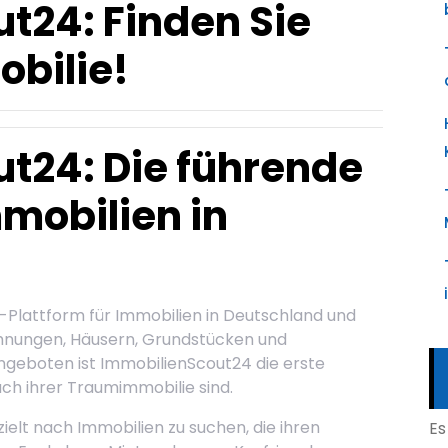
t24: Finden Sie
bilie!
t24: Die führende
mmobilien in
e-Plattform für Immobilien in Deutschland und
hnungen, Häusern, Grundstücken und
ngeboten ist ImmobilienScout24 die erste
nach ihrer Traumimmobilie sind.
ielt nach Immobilien zu suchen, die ihren
Es