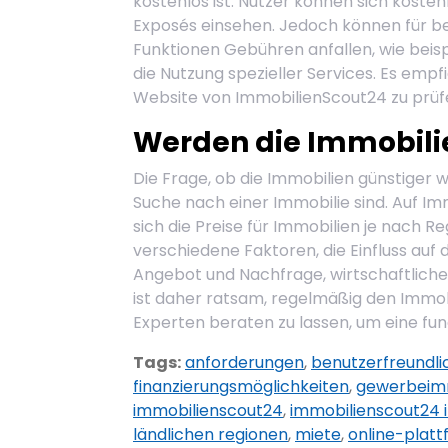
kostenlos ist. Nutzer können sich kosten
Exposés einsehen. Jedoch können für b
Funktionen Gebühren anfallen, wie beis
die Nutzung spezieller Services. Es empf
Website von ImmobilienScout24 zu prüfen
Werden die Immobili
Die Frage, ob die Immobilien günstiger 
Suche nach einer Immobilie sind. Auf 
sich die Preise für Immobilien je nach 
verschiedene Faktoren, die Einfluss auf 
Angebot und Nachfrage, wirtschaftliche
ist daher ratsam, regelmäßig den Immo
Experten beraten zu lassen, um eine fun
Tags:
anforderungen
,
benutzerfreundli
finanzierungsmöglichkeiten
,
gewerbeim
immobilienscout24
,
immobilienscout24 
ländlichen regionen
,
miete
,
online-plat