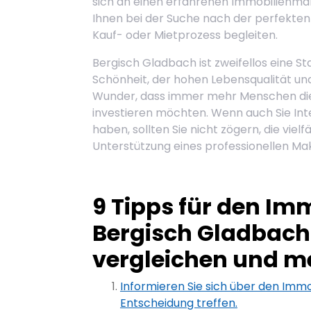
sich an einen erfahrenen Immobilienmakl
Ihnen bei der Suche nach der perfekten
Kauf- oder Mietprozess begleiten.
Bergisch Gladbach ist zweifellos eine St
Schönheit, der hohen Lebensqualität und
Wunder, dass immer mehr Menschen dies
investieren möchten. Wenn auch Sie Int
haben, sollten Sie nicht zögern, die viel
Unterstützung eines professionellen Ma
9 Tipps für den Im
Bergisch Gladbach:
vergleichen und m
Informieren Sie sich über den Immo
Entscheidung treffen.