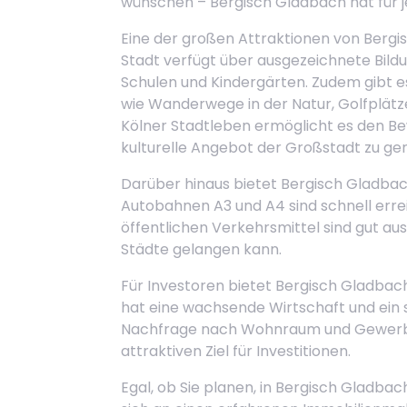
wünschen – Bergisch Gladbach hat für j
Eine der großen Attraktionen von Bergis
Stadt verfügt über ausgezeichnete Bil
Schulen und Kindergärten. Zudem gibt es
wie Wanderwege in der Natur, Golfplätz
Kölner Stadtleben ermöglicht es den B
kulturelle Angebot der Großstadt zu ge
Darüber hinaus bietet Bergisch Gladba
Autobahnen A3 und A4 sind schnell erre
öffentlichen Verkehrsmittel sind gut a
Städte gelangen kann.
Für Investoren bietet Bergisch Gladbach
hat eine wachsende Wirtschaft und ein 
Nachfrage nach Wohnraum und Gewerb
attraktiven Ziel für Investitionen.
Egal, ob Sie planen, in Bergisch Gladbach