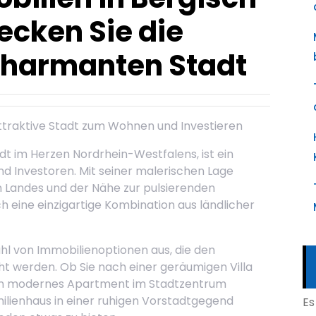
ecken Sie die
 charmanten Stadt
attraktive Stadt zum Wohnen und Investieren
t im Herzen Nordrhein-Westfalens, ist ein
nd Investoren. Mit seiner malerischen Lage
 Landes und der Nähe zur pulsierenden
 eine einzigartige Kombination aus ländlicher
ahl von Immobilienoptionen aus, die den
ht werden. Ob Sie nach einer geräumigen Villa
 ein modernes Apartment im Stadtzentrum
ilienhaus in einer ruhigen Vorstadtgegend
Es