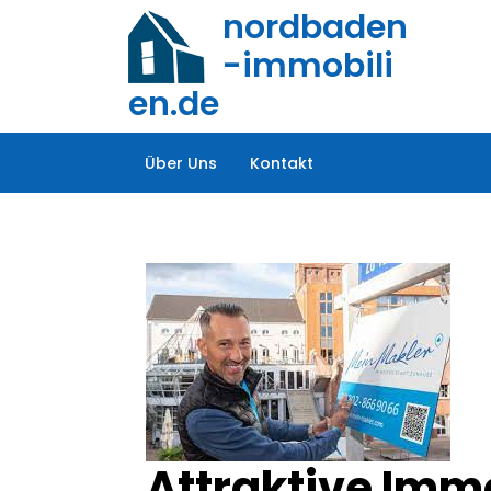
Zum
nordbaden
Inhalt
-immobili
springen
en.de
Über Uns
Kontakt
Attraktive Immo