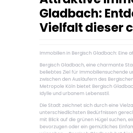
Gladbach: Entd
Vielfalt dieser
Immobilien in Bergisch Gladbach: Eine 
Bergisch Gladbach, eine charmante Stad
beliebtes Ziel für Immobiliensuchende u
zwischen den Ausläufern des Bergischen
Metropole Köln bietet Bergisch Gladbach
Idylle und urbanem Lebensstil.
Die Stadt zeichnet sich durch eine Vielz
unterschiedlichsten Bedürfnissen gerec
mit Blick auf die grünen Hügel suchen,
bevorzugen oder ein gemütliches Einfam