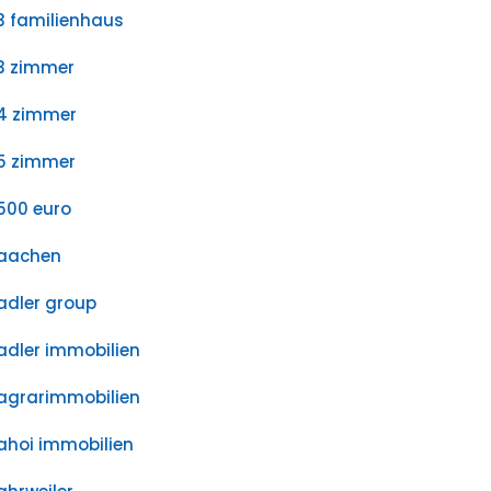
3 familienhaus
3 zimmer
4 zimmer
5 zimmer
500 euro
aachen
adler group
adler immobilien
agrarimmobilien
ahoi immobilien