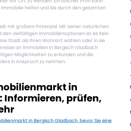
er vor Ort zu wenden. Ein solcher Profi kann
 Immobilie helfen und Sie durch den gesamten
adt mit großem Potenzial. Mit seiner natürlichen
 den vielfältigen Immobilienoptionen ist es kein
e Stadt als ihren Wohnort wählen oder in sie
eresse an Immobilien in Bergisch Gladbach
fältigen Möglichkeiten zu erkunden und die
klers in Anspruch zu nehmen.
mobilienmarkt in
 Informieren, prüfen,
ehr
bilienmarkt in Bergisch Gladbach, bevor Sie eine