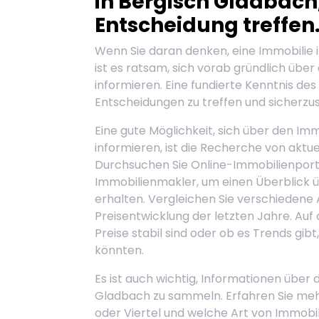
in Bergisch Gladbach,
Entscheidung treffen
Wenn Sie daran denken, eine Immobilie 
ist es ratsam, sich vorab gründlich über
informieren. Eine fundierte Kenntnis des
Entscheidungen zu treffen und sicherzus
Eine gute Möglichkeit, sich über den Im
informieren, ist die Recherche von akt
Durchsuchen Sie Online-Immobilienporta
Immobilienmakler, um einen Überblick ü
erhalten. Vergleichen Sie verschiedene 
Preisentwicklung der letzten Jahre. Auf
Preise stabil sind oder ob es Trends gib
könnten.
Es ist auch wichtig, Informationen über
Gladbach zu sammeln. Erfahren Sie mehr
oder Viertel und welche Art von Immobil