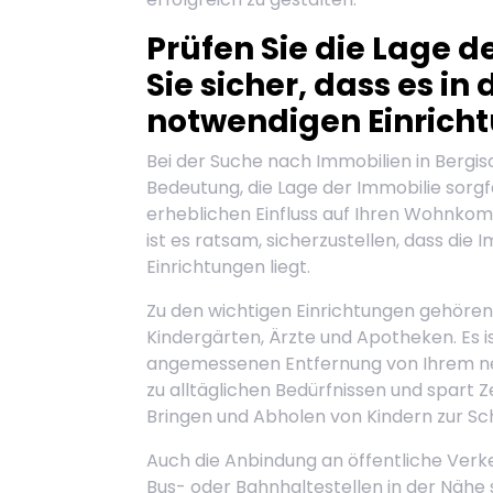
Prüfen Sie die Lage d
Sie sicher, dass es in
notwendigen Einricht
Bei der Suche nach Immobilien in Bergi
Bedeutung, die Lage der Immobilie sorgfä
erheblichen Einfluss auf Ihren Wohnkomf
ist es ratsam, sicherzustellen, dass die
Einrichtungen liegt.
Zu den wichtigen Einrichtungen gehören 
Kindergärten, Ärzte und Apotheken. Es is
angemessenen Entfernung von Ihrem neu
zu alltäglichen Bedürfnissen und spart 
Bringen und Abholen von Kindern zur Sc
Auch die Anbindung an öffentliche Verkeh
Bus- oder Bahnhaltestellen in der Nähe