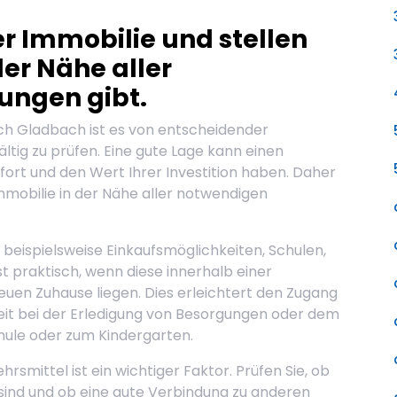
er Immobilie und stellen
 der Nähe aller
ungen gibt.
sch Gladbach ist es von entscheidender
ltig zu prüfen. Eine gute Lage kann einen
ort und den Wert Ihrer Investition haben. Daher
 Immobilie in der Nähe aller notwendigen
beispielsweise Einkaufsmöglichkeiten, Schulen,
t praktisch, wenn diese innerhalb einer
en Zuhause liegen. Dies erleichtert den Zugang
Zeit bei der Erledigung von Besorgungen oder dem
hule oder zum Kindergarten.
rsmittel ist ein wichtiger Faktor. Prüfen Sie, ob
 sind und ob eine gute Verbindung zu anderen