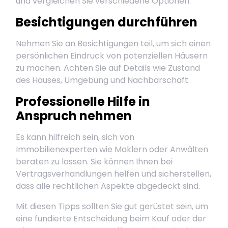
und vergleichen Sie verschiedene Optionen.
Besichtigungen durchführen
Nehmen Sie an Besichtigungen teil, um sich einen
persönlichen Eindruck von potenziellen Häusern
zu machen. Achten Sie auf Details wie Zustand
des Hauses, Umgebung und Nachbarschaft.
Professionelle Hilfe in
Anspruch nehmen
Es kann hilfreich sein, sich von
Immobilienexperten wie Maklern oder Anwälten
beraten zu lassen. Sie können Ihnen bei
Vertragsverhandlungen helfen und sicherstellen,
dass alle rechtlichen Aspekte abgedeckt sind.
Mit diesen Tipps sollten Sie gut gerüstet sein, um
eine fundierte Entscheidung beim Kauf oder der