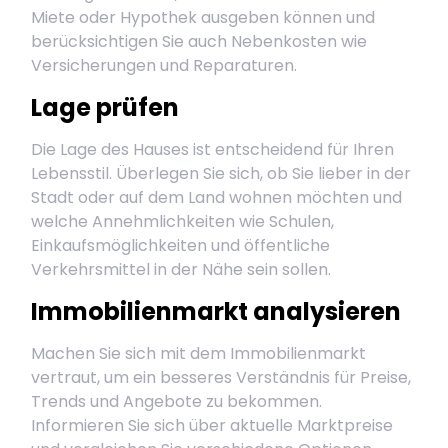
Miete oder Hypothek ausgeben können und
berücksichtigen Sie auch Nebenkosten wie
Versicherungen und Reparaturen.
Lage prüfen
Die Lage des Hauses ist entscheidend für Ihren
Lebensstil. Überlegen Sie sich, ob Sie lieber in der
Stadt oder auf dem Land wohnen möchten und
welche Annehmlichkeiten wie Schulen,
Einkaufsmöglichkeiten und öffentliche
Verkehrsmittel in der Nähe sein sollen.
Immobilienmarkt analysieren
Machen Sie sich mit dem Immobilienmarkt
vertraut, um ein besseres Verständnis für Preise,
Trends und Angebote zu bekommen.
Informieren Sie sich über aktuelle Marktpreise