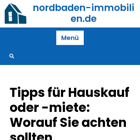
Zum
nordbaden-immobili
Inhalt
en.de
springen
Menü
Tipps für Hauskauf
oder -miete:
Worauf Sie achten
sollten