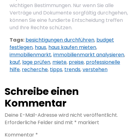
wichtigen Bestimmungen. Nur wenn Sie alle
Verträge und Dokumente sorgfältig durchgehen,
können Sie eine fundierte Entscheidung treffen
und Ihre Rechte schützen.
Tags:
besichtigungen durchführen
,
budget
festlegen
,
haus
,
haus kaufen mieten
,
immobilienmarkt
,
immobilienmarkt analysieren
,
kauf
,
lage prüfen
,
miete
,
preise
,
professionelle
hilfe
,
recherche
,
tipps
,
trends
,
verstehen
Schreibe einen
Kommentar
Deine E-Mail-Adresse wird nicht veröffentlicht.
Erforderliche Felder sind mit
*
markiert
Kommentar
*