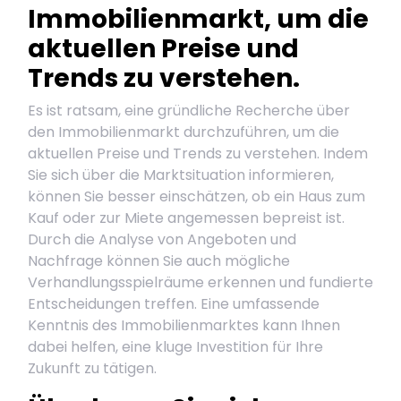
Immobilienmarkt, um die
aktuellen Preise und
Trends zu verstehen.
Es ist ratsam, eine gründliche Recherche über
den Immobilienmarkt durchzuführen, um die
aktuellen Preise und Trends zu verstehen. Indem
Sie sich über die Marktsituation informieren,
können Sie besser einschätzen, ob ein Haus zum
Kauf oder zur Miete angemessen bepreist ist.
Durch die Analyse von Angeboten und
Nachfrage können Sie auch mögliche
Verhandlungsspielräume erkennen und fundierte
Entscheidungen treffen. Eine umfassende
Kenntnis des Immobilienmarktes kann Ihnen
dabei helfen, eine kluge Investition für Ihre
Zukunft zu tätigen.