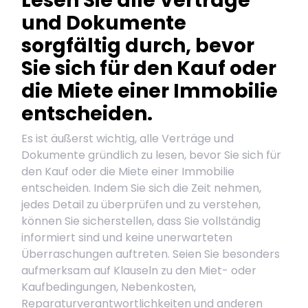
Lesen Sie alle Verträge
und Dokumente
sorgfältig durch, bevor
Sie sich für den Kauf oder
die Miete einer Immobilie
entscheiden.
Es ist äußerst wichtig, alle Verträge und
Dokumente gründlich zu lesen, bevor Sie sich für
den Kauf oder die Miete einer Immobilie
entscheiden. Indem Sie sich die Zeit nehmen,
jedes Detail zu überprüfen und zu verstehen,
können Sie sicherstellen, dass Sie vollständig
informiert sind und keine unerwarteten
Überraschungen auftreten. Seien Sie besonders
aufmerksam auf Klauseln zu den Miet- oder
Kaufbedingungen, Nebenkosten,
Reparaturverantwortlichkeiten und anderen