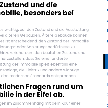
 Zustand und die
bilie, besonders bei
 es wichtig, auf den Zustand und die Ausstattung
 bei älteren Gebäuden. Ältere Gebäude können
s ist entscheidend, den Zustand der Immobilie
vierungs- oder Sanierungsbedürfnisse zu
 hinzuzuziehen, um den baulichen Zustand und
erzustellen, dass Sie eine fundierte
ttung der Immobilie spielt ebenfalls eine
ngsanlage, die Elektrik und andere wichtige
nd den modernen Standards entsprechen.
chtlichen Fragen rund um
ie in der Eifel ab.
Fragen im Zusammenhang mit dem Kauf einer