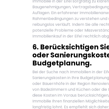
Immobilie in der Eifel sorgfältig zu klä
Baugenehmigungen, Vertragsbedingung
Auflagen. Ein erfahrener Immobilienanwa
Rahmenbedingungen zu verstehen und si
reibungslos verläuft. Indem Sie alle rec
potenzielle Probleme oder Missverständn
Immobilienkauf in der Eifel rechtlich abge
6. Berücksichtigen S
oder Sanierungskoste
Budgetplanung.
Bei der Suche nach Immobilien in der Eif
Sanierungskosten in Ihre Budgetplanung
oder Bauernhöfe in der Region Renovieru
von Badezimmern und Küchen oder die I
diese Kosten im Voraus berücksichtigen, 
Immobilie Ihren finanziellen Möglichkeite
langfristig lohnt. Es empfiehlt sich dahe