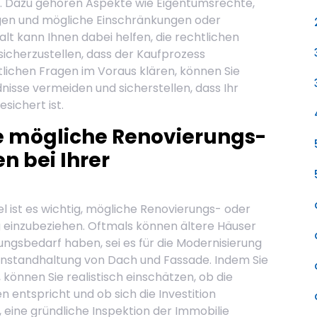
ren. Dazu gehören Aspekte wie Eigentumsrechte,
en und mögliche Einschränkungen oder
lt kann Ihnen dabei helfen, die rechtlichen
cherzustellen, dass der Kaufprozess
htlichen Fragen im Voraus klären, können Sie
isse vermeiden und sicherstellen, dass Ihr
sichert ist.
ie mögliche Renovierungs-
n bei Ihrer
el ist es wichtig, mögliche Renovierungs- oder
 einzubeziehen. Oftmals können ältere Häuser
ngsbedarf haben, sei es für die Modernisierung
nstandhaltung von Dach und Fassade. Indem Sie
können Sie realistisch einschätzen, ob die
n entspricht und ob sich die Investition
r, eine gründliche Inspektion der Immobilie