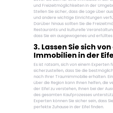
und Freizeitmöglichkeiten in der Umgebu
Stellen Sie sicher, dass die Lage über a
und andere wichtige Einrichtungen verf
Darüber hinaus sollten Sie die Freizei
Restaurants und kulturelle Veranstaltun
dass Sie ein ausgewogenes und erfüllte
3. Lassen Sie sich vo
Immobilien in der Eif
Es ist ratsam, sich von einem Experten f
sicherzustellen, dass Sie die bestmögli
nach Ihrer Traumimmobilie erhalten. Ei
über die Region kann Ihnen helfen, die
der Eifel zu verstehen, Ihnen bei der A
des gesamten Kaufprozesses unterstüt
Experten können Sie sicher sein, dass S
perfekte Zuhause in der Eifel finden.