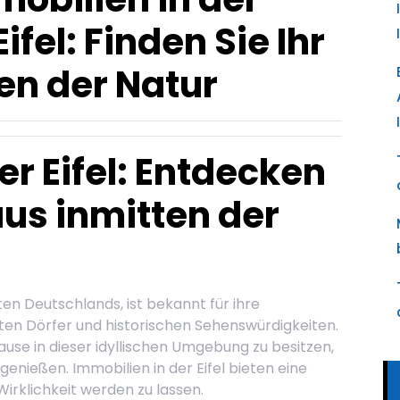
fel: Finden Sie Ihr
en der Natur
er Eifel: Entdecken
us inmitten der
ten Deutschlands, ist bekannt für ihre
n Dörfer und historischen Sehenswürdigkeiten.
use in dieser idyllischen Umgebung zu besitzen,
enießen. Immobilien in der Eifel bieten eine
irklichkeit werden zu lassen.