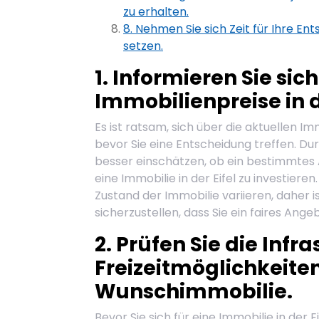
zu erhalten.
8. Nehmen Sie sich Zeit für Ihre En
setzen.
1. Informieren Sie sic
Immobilienpreise in d
Es ist ratsam, sich über die aktuellen Im
bevor Sie eine Entscheidung treffen. Du
besser einschätzen, ob ein bestimmtes 
eine Immobilie in der Eifel zu investiere
Zustand der Immobilie variieren, daher is
sicherzustellen, dass Sie ein faires Ange
2. Prüfen Sie die Infr
Freizeitmöglichkeite
Wunschimmobilie.
Bevor Sie sich für eine Immobilie in der E