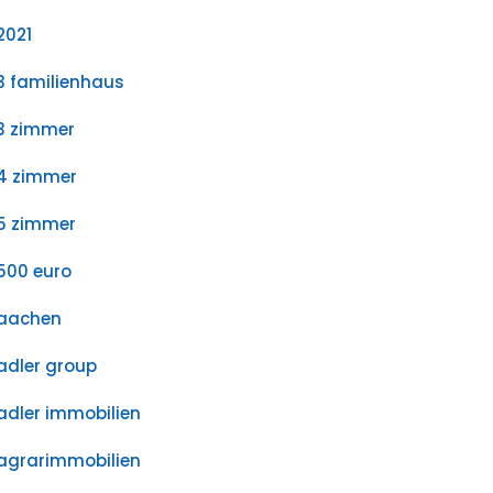
2021
3 familienhaus
3 zimmer
4 zimmer
5 zimmer
500 euro
aachen
adler group
adler immobilien
agrarimmobilien