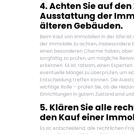
4. Achten Sie auf den
Ausstattung der Immo
älteren Gebäuden.
Beim Kauf von Immobilien in der Eifel ist
der Immobilie zu achten, insbesondere
einen besonderen Charme haben, aber e
sorgfältig zu prüfen, um mögliche Reno
erkennen. Es ist ratsam, einen Experten
eventuelle Mängel zu überprüfen, um sich
Entscheidung treffen können. Die Aussta
wichtige Rolle – prüfen Sie, ob die Heizu
Einrichtungen in gutem Zustand sind u
5. Klären Sie alle re
den Kauf einer Immobil
Es ist entscheidend, alle rechtlichen 