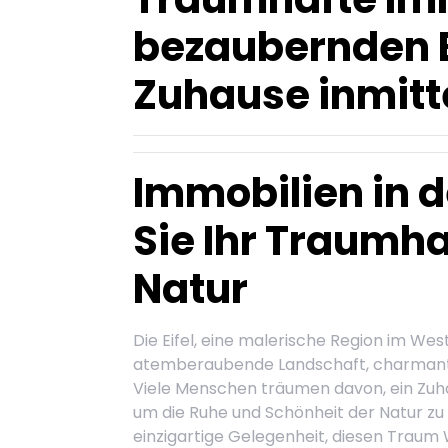
bezaubernden Ei
Zuhause inmitt
Immobilien in d
Sie Ihr Traumha
Natur
Die Eifel, eine malerische Region im Wes
atemberaubende Landschaft, charmante
Viele Menschen träumen davon, ein Zuha
um die Ruhe und Schönheit der Natur zu g
einzigartige Gelegenheit, diesen Traum W