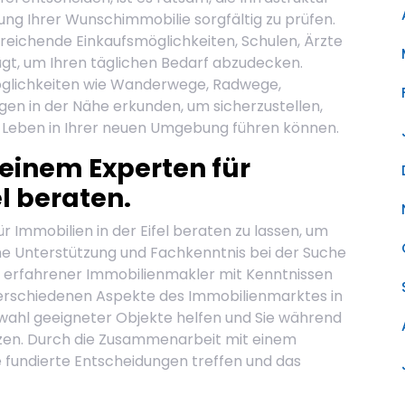
ng Ihrer Wunschimmobilie sorgfältig zu prüfen.
usreichende Einkaufsmöglichkeiten, Schulen, Ärzte
ügt, um Ihren täglichen Bedarf abzudecken.
tmöglichkeiten wie Wanderwege, Radwege,
gen in der Nähe erkunden, um sicherzustellen,
s Leben in Ihrer neuen Umgebung führen können.
n einem Experten für
el beraten.
ür Immobilien in der Eifel beraten zu lassen, um
che Unterstützung und Fachkenntnis bei der Suche
n erfahrener Immobilienmakler mit Kenntnissen
 verschiedenen Aspekte des Immobilienmarktes in
uswahl geeigneter Objekte helfen und Sie während
zen. Durch die Zusammenarbeit mit einem
ie fundierte Entscheidungen treffen und das