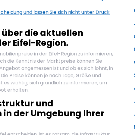
tscheidung und lassen Sie sich nicht unter Druck
h über die aktuellen
er Eifel-Region.
mobilienpreise in der Eifel-Region zu informieren,
rch die Kenntnis der Marktpreise können Sie
Angebot angemessen ist und ob es sich lohnt, in
n. Die Preise können je nach Lage, Größe und
t es wichtig, sich gründlich zu informieren, um
bot erhalten.
astruktur und
n in der Umgebung Ihrer
ifel entscheiden, ist es ratsam, die Infrastruktur