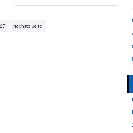
g
127
Nächste Seite