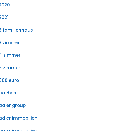
2020
2021
3 familienhaus
3 zimmer
4 zimmer
5 zimmer
500 euro
aachen
adler group
adler immobilien
agrarimmobilien