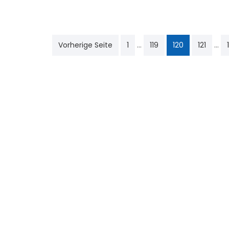
Seitennummerierun
…
…
Vorherige Seite
1
119
120
121
der
Beiträge