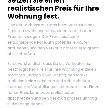
Setzen Sie einen
realistischen Preis für Ihre
Wohnung fest.
Eine der wichtigsten Tipps beim Verkauf einer
Eigentumswohnung ist es, einen realistischen
Preis festzulegen. Der Preis spielt eine
entscheidende Rolle, um potenzielle Käufer
anzuziehen und den Verkaufsprozess erfolgreich
abzuschließen.
Es ist verständlich, dass Sie als Verkäufer den
bestmöglichen Preis für Ihre Wohnung erzielen
möchten. Jedoch ist es wichtig, den Markt
realistisch einzuschätzen und sich nicht von
überhöhten Vorstellungen leiten zu lassen. Ein zu
hoher Preis kann potenzielle Käufer
abschrecken und den Verkaufsprozess unnötig
in die Länge ziehen.