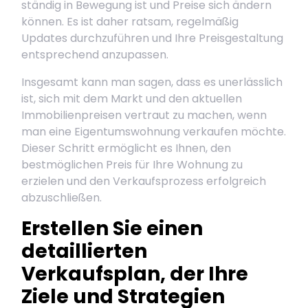
ständig in Bewegung ist und Preise sich ändern
können. Es ist daher ratsam, regelmäßig
Updates durchzuführen und Ihre Preisgestaltung
entsprechend anzupassen.
Insgesamt kann man sagen, dass es unerlässlich
ist, sich mit dem Markt und den aktuellen
Immobilienpreisen vertraut zu machen, wenn
man eine Eigentumswohnung verkaufen möchte.
Dieser Schritt ermöglicht es Ihnen, den
bestmöglichen Preis für Ihre Wohnung zu
erzielen und den Verkaufsprozess erfolgreich
abzuschließen.
Erstellen Sie einen
detaillierten
Verkaufsplan, der Ihre
Ziele und Strategien