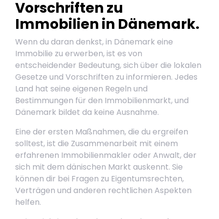
Vorschriften zu
Immobilien in Dänemark.
Wenn du daran denkst, in Dänemark eine
Immobilie zu erwerben, ist es von
entscheidender Bedeutung, sich über die lokalen
Gesetze und Vorschriften zu informieren. Jedes
Land hat seine eigenen Regeln und
Bestimmungen für den Immobilienmarkt, und
Dänemark bildet da keine Ausnahme.
Eine der ersten Maßnahmen, die du ergreifen
solltest, ist die Zusammenarbeit mit einem
erfahrenen Immobilienmakler oder Anwalt, der
sich mit dem dänischen Markt auskennt. Sie
können dir bei Fragen zu Eigentumsrechten,
Verträgen und anderen rechtlichen Aspekten
helfen.