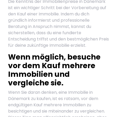
Die Kenntnis der Immobilienpreise in Dänemark
ist ein wichtiger Schritt bei der Vorbereitung auf
den Kauf einer Immobilie. Indem du dich
gründlich informierst und professionelle
Beratung in Anspruch nimmst, kannst du
sicherstellen, dass du eine fundierte
Entscheidung triffst und den bestmöglichen Preis
für deine zukünftige Immobilie erzielst.
Wenn möglich, besuche
vor dem Kauf mehrere
Immobilien und
vergleiche sie.
Wenn Sie daran denken, eine Immobilie in
Dänemark zu kaufen, ist es ratsam, vor dem
endgültigen Kauf mehrere Immobilien zu
besichtigen und sie miteinander zu vergleichen.