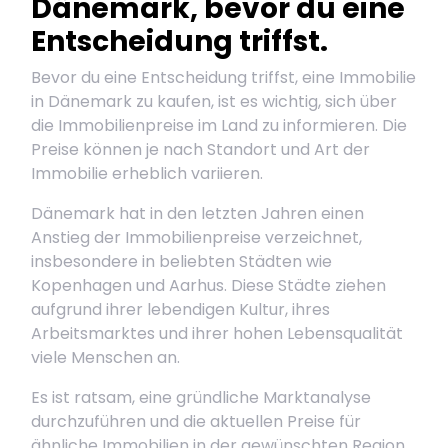
Dänemark, bevor du eine
Entscheidung triffst.
Bevor du eine Entscheidung triffst, eine Immobilie
in Dänemark zu kaufen, ist es wichtig, sich über
die Immobilienpreise im Land zu informieren. Die
Preise können je nach Standort und Art der
Immobilie erheblich variieren.
Dänemark hat in den letzten Jahren einen
Anstieg der Immobilienpreise verzeichnet,
insbesondere in beliebten Städten wie
Kopenhagen und Aarhus. Diese Städte ziehen
aufgrund ihrer lebendigen Kultur, ihres
Arbeitsmarktes und ihrer hohen Lebensqualität
viele Menschen an.
Es ist ratsam, eine gründliche Marktanalyse
durchzuführen und die aktuellen Preise für
ähnliche Immobilien in der gewünschten Region