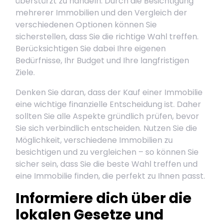
überstürzt zu handeln. Durch die Besichtigung
mehrerer Immobilien und den Vergleich der
verschiedenen Optionen können Sie
sicherstellen, dass Sie die richtige Wahl treffen.
Berücksichtigen Sie dabei Ihre eigenen
Bedürfnisse, Ihr Budget und Ihre langfristigen
Ziele.
Denken Sie daran, dass der Kauf einer Immobilie
eine wichtige finanzielle Entscheidung ist. Daher
sollten Sie alle Aspekte gründlich prüfen, bevor
Sie sich verbindlich entscheiden. Nutzen Sie die
Möglichkeit, verschiedene Immobilien zu
besichtigen und zu vergleichen – so können Sie
sicher sein, dass Sie die beste Wahl treffen und
eine Immobilie finden, die perfekt zu Ihnen passt.
Informiere dich über die
lokalen Gesetze und