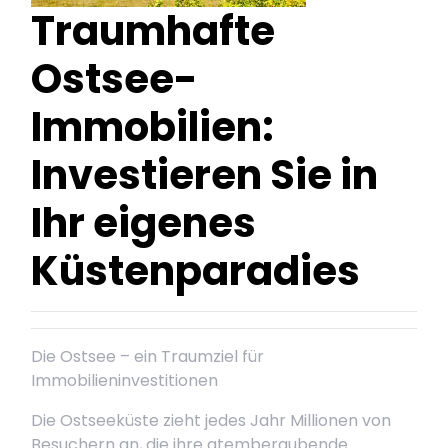
Traumhafte
Ostsee-
Immobilien:
Investieren Sie in
Ihr eigenes
Küstenparadies
Die Ostsee – ein Traumziel für
Immobilieninvestitionen
Die Ostseeküste zieht jedes Jahr Millionen von
Besuchern an, die ihre atemberaubende