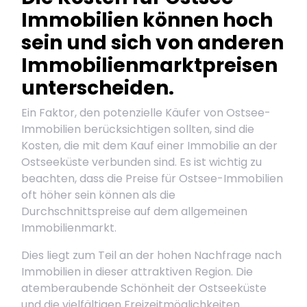
Immobilien können hoch
sein und sich von anderen
Immobilienmarktpreisen
unterscheiden.
Ein Faktor, den potenzielle Käufer von Ostsee-
Immobilien berücksichtigen sollten, sind die
Kosten, die mit dem Kauf einer Immobilie an der
Ostseeküste verbunden sind. Es ist wichtig zu
beachten, dass die Preise für Ostsee-Immobilien
oft höher sein können als die
Durchschnittspreise auf dem allgemeinen
Immobilienmarkt.
Dies liegt zum Teil an der hohen Nachfrage nach
Immobilien in dieser attraktiven Region. Die
atemberaubende Schönheit der Ostseeküste
und die vielfältigen Freizeitmöglichkeiten