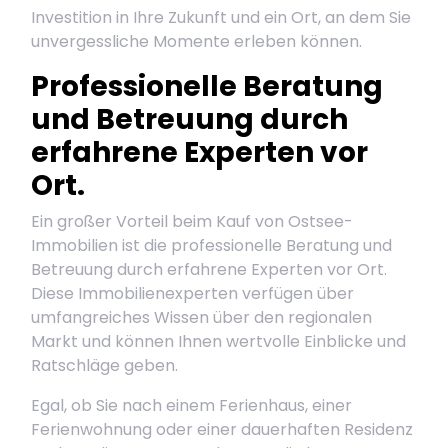
Investition in Ihre Zukunft und ein Ort, an dem Sie
unvergessliche Momente erleben können.
Professionelle Beratung
und Betreuung durch
erfahrene Experten vor
Ort.
Ein großer Vorteil beim Kauf von Ostsee-
Immobilien ist die professionelle Beratung und
Betreuung durch erfahrene Experten vor Ort.
Diese Immobilienexperten verfügen über
umfangreiches Wissen über den regionalen
Markt und können Ihnen wertvolle Einblicke und
Ratschläge geben.
Egal, ob Sie nach einem Ferienhaus, einer
Ferienwohnung oder einer dauerhaften Residenz