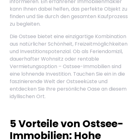
informieren. Ein erfahrener Immobilienmakler
kann Ihnen dabei helfen, das perfekte Objekt zu
finden und Sie durch den gesamten Kaufprozess
zu begleiten.
Die Ostsee bietet eine einzigartige Kombination
aus natürlicher Schönheit, Freizeitmöglichkeiten
und Investitionspotenzial. Ob als Feriendomizil,
dauerhafter Wohnsitz oder rentable
Vermietungsoption – Ostsee-Immobilien sind
eine lohnende Investition. Tauchen Sie ein in die
faszinierende Welt der Ostseeküste und
entdecken Sie Ihre persönliche Oase an diesem
idyllischen Ort.
5 Vorteile von Ostsee-
Immobilien: Hohe