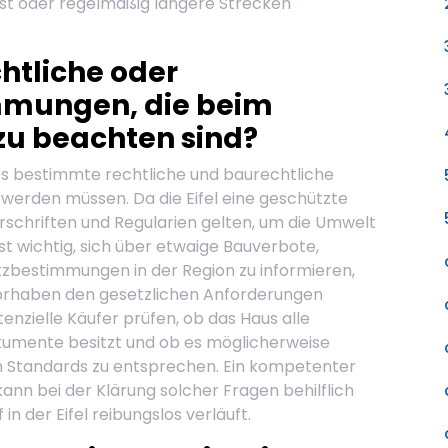
ist oder regelmäßig längere Strecken
htliche oder
mmungen, die beim
 zu beachten sind?
t es bestimmte rechtliche und baurechtliche
erden müssen. Da die Eifel eine geschützte
orschriften und Regularien gelten, um die Umwelt
ist wichtig, sich über etwaige Bauverbote,
bestimmungen in der Region zu informieren,
vorhaben den gesetzlichen Anforderungen
enzielle Käufer prüfen, ob das Haus alle
umente besitzt und ob es möglicherweise
n Standards zu entsprechen. Ein kompetenter
nn bei der Klärung solcher Fragen behilflich
in der Eifel reibungslos verläuft.