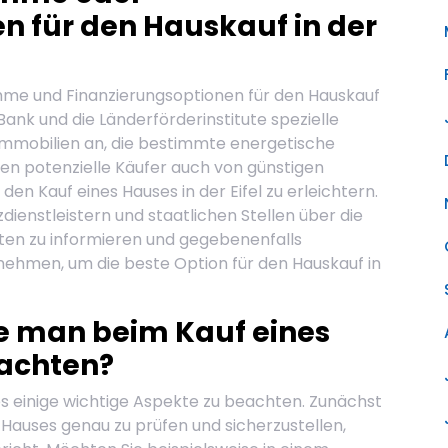
n für den Hauskauf in der
mme und Finanzierungsoptionen für den Hauskauf
-Bank und die Länderförderinstitute spezielle
mmobilien an, die bestimmte energetische
nen potenzielle Käufer auch von günstigen
den Kauf eines Hauses in der Eifel zu erleichtern.
zdienstleistern und staatlichen Stellen über die
ten zu informieren und gegebenenfalls
 nehmen, um die beste Option für den Hauskauf in
e man beim Kauf eines
eachten?
 es einige wichtige Aspekte zu beachten. Zunächst
 Hauses genau zu prüfen und sicherzustellen,