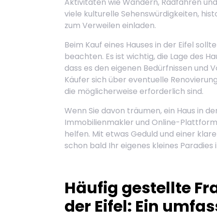
Aktivitäten wie Wandern, Radfahren und 
viele kulturelle Sehenswürdigkeiten, his
zum Verweilen einladen.
Beim Kauf eines Hauses in der Eifel sollt
beachten. Es ist wichtig, die Lage des Ha
dass es den eigenen Bedürfnissen und V
Käufer sich über eventuelle Renovierun
die möglicherweise erforderlich sind.
Wenn Sie davon träumen, ein Haus in der
Immobilienmakler und Online-Plattforme
helfen. Mit etwas Geduld und einer klar
schon bald Ihr eigenes kleines Paradies i
Häufig gestellte F
der Eifel: Ein umfa