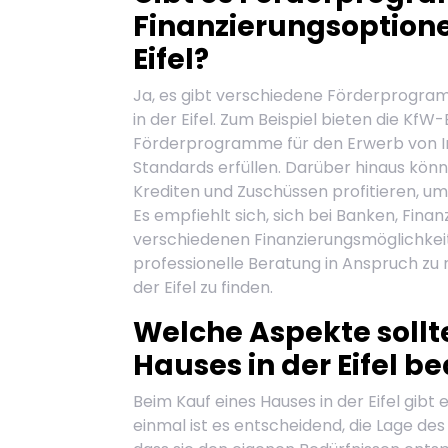
Finanzierungsoptione
Eifel?
Ja, es gibt verschiedene Förderprogra
in der Eifel. Zum Beispiel bieten die KfW
Förderprogramme für den Erwerb von I
Standards erfüllen. Darüber hinaus kön
Krediten und Zuschüssen profitieren, um 
Es empfiehlt sich, sich bei Banken, Finan
verschiedenen Finanzierungsmöglichkei
professionelle Beratung in Anspruch zu
der Eifel zu finden.
Welche Aspekte sollt
Hauses in der Eifel b
Beim Kauf eines Hauses in der Eifel gibt
einmal ist es entscheidend, die Lage des