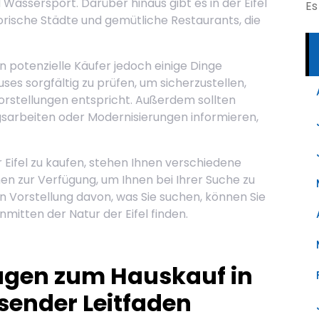
Wassersport. Darüber hinaus gibt es in der Eifel
Es
torische Städte und gemütliche Restaurants, die
en potenzielle Käufer jedoch einige Dinge
uses sorgfältig zu prüfen, um sicherzustellen,
orstellungen entspricht. Außerdem sollten
gsarbeiten oder Modernisierungen informieren,
 Eifel zu kaufen, stehen Ihnen verschiedene
n zur Verfügung, um Ihnen bei Ihrer Suche zu
en Vorstellung davon, was Sie suchen, können Sie
nmitten der Natur der Eifel finden.
ragen zum Hauskauf in
ssender Leitfaden