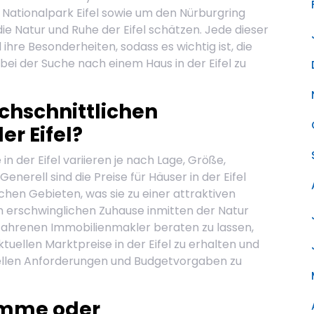
 Nationalpark Eifel sowie um den Nürburgring
die Natur und Ruhe der Eifel schätzen. Jede dieser
hre Besonderheiten, sodass es wichtig ist, die
bei der Suche nach einem Haus in der Eifel zu
chschnittlichen
er Eifel?
n der Eifel variieren je nach Lage, Größe,
nerell sind die Preise für Häuser in der Eifel
schen Gebieten, was sie zu einer attraktiven
m erschwinglichen Zuhause inmitten der Natur
rfahrenen Immobilienmakler beraten zu lassen,
uellen Marktpreise in der Eifel zu erhalten und
ellen Anforderungen und Budgetvorgaben zu
amme oder