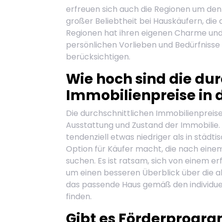
erfreuen sich auch die Regionen um den
großer Beliebtheit bei Hauskäufern, die 
Regionen hat ihren eigenen Charme und i
persönlichen Vorlieben und Bedürfnisse 
berücksichtigen.
Wie hoch sind die dur
Immobilienpreise in d
Die durchschnittlichen Immobilienpreise i
Ausstattung und Zustand der Immobilie. Ge
tendenziell etwas niedriger als in städti
Option für Käufer macht, die nach eine
suchen. Es ist ratsam, sich von einem e
um einen besseren Überblick über die akt
das passende Haus gemäß den individu
finden.
Gibt es Förderprogr