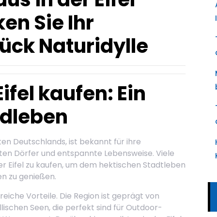
en Sie Ihr
ück Naturidylle
Eifel kaufen: Ein
dleben
ten Deutschlands, ist bekannt für ihre
n Dörfer und entspannte Lebensweise. Viele
r Eifel zu kaufen, um dem hektischen Stadtleben
gen zu genießen.
lreiche Vorteile. Die Region ist geprägt von
lischen Seen, die perfekt sind für Outdoor-