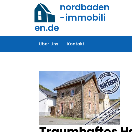
Zum
nordbaden
Inhalt
-immobili
springen
en.de
Über Uns
Kontakt
Traumhaftes Hau