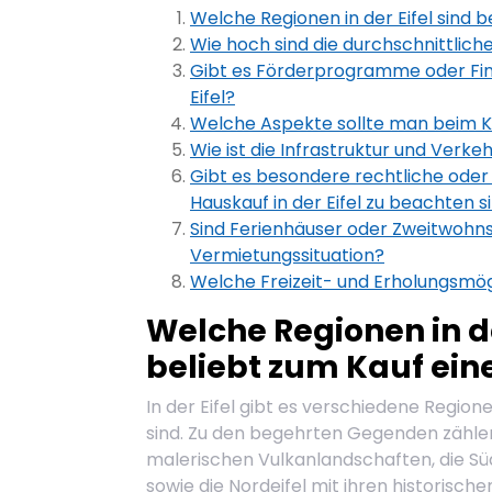
Welche Regionen in der Eifel sind 
Wie hoch sind die durchschnittliche
Gibt es Förderprogramme oder Fin
Eifel?
Welche Aspekte sollte man beim Ka
Wie ist die Infrastruktur und Verke
Gibt es besondere rechtliche ode
Hauskauf in der Eifel zu beachten s
Sind Ferienhäuser oder Zweitwohnsitz
Vermietungssituation?
Welche Freizeit- und Erholungsmögli
Welche Regionen in de
beliebt zum Kauf ein
In der Eifel gibt es verschiedene Region
sind. Zu den begehrten Gegenden zählen 
malerischen Vulkanlandschaften, die Süd
sowie die Nordeifel mit ihren historisch