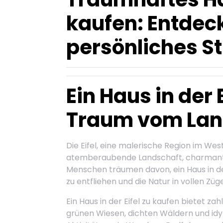
kaufen: Entdeck
persönliches St
Ein Haus in der 
Traum vom Lan
Die Eifel, eine malerische Region im Wes
atemberaubende Landschaft, charmante
Menschen träumen davon, ein Haus in de
zu entfliehen und die Natur in vollen Zü
Ein Haus in der Eifel zu kaufen bietet zah
grünen Wiesen, dichten Wäldern und idyl