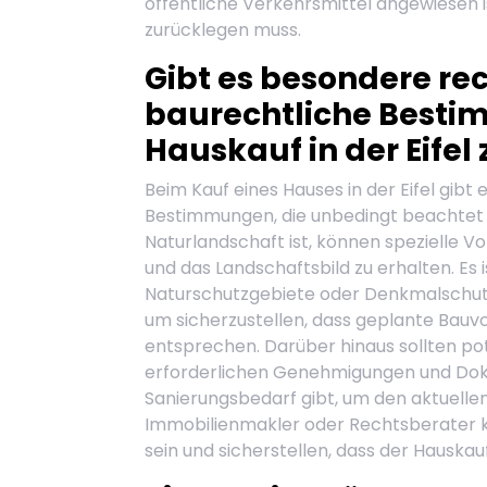
öffentliche Verkehrsmittel angewiesen 
zurücklegen muss.
Gibt es besondere rec
baurechtliche Besti
Hauskauf in der Eifel
Beim Kauf eines Hauses in der Eifel gib
Bestimmungen, die unbedingt beachtet w
Naturlandschaft ist, können spezielle V
und das Landschaftsbild zu erhalten. Es 
Naturschutzgebiete oder Denkmalschutz
um sicherzustellen, dass geplante Bau
entsprechen. Darüber hinaus sollten pot
erforderlichen Genehmigungen und Dok
Sanierungsbedarf gibt, um den aktuelle
Immobilienmakler oder Rechtsberater ka
sein und sicherstellen, dass der Hauskauf 