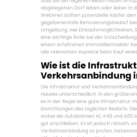
dass sie den eigenen Bedürfnissen entsp
abgelegenen Dorf leben oder lieber in 
Weiteren sollten potenzielle Käufer de
gegebenenfalls Renovierungsbedarf berüc
Umgebung, wie Einkaufsmöglichkeiten, Sc
eine wichtige Rolle bei der Entscheidung f
einem erfahrenen Immobilienmakler bera
alle relevanten Aspekte beim Kauf eines 
Wie ist die Infrastruk
Verkehrsanbindung in
Die Infrastruktur und Verkehrsanbindung 
Hauses unterschiedlich. In den größeren 
es in der Regel eine gute Infrastruktur
Einrichtungen des täglichen Bedarfs. Die
wobei die Autobahnen A1, A48 und A60 
gut erschließen. Es ist jedoch ratsam, v
Verkehrsanbindung zu prüfen, insbeson