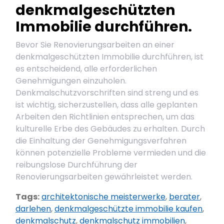
denkmalgeschützten
Immobilie durchführen.
Bevor Sie Renovierungsarbeiten an einer
denkmalgeschützten Immobilie durchführen, ist
es entscheidend, alle erforderlichen
Genehmigungen einzuholen.
Denkmalschutzvorschriften sind streng und es
ist wichtig, sicherzustellen, dass alle geplanten
Arbeiten den Richtlinien entsprechen, um das
kulturelle Erbe des Gebäudes zu erhalten. Durch
die Einhaltung der Genehmigungsverfahren
können potenzielle Probleme vermieden und die
reibungslose Durchführung der
Renovierungsarbeiten gewährleistet werden.
Tags:
architektonische meisterwerke
,
berater
,
darlehen
,
denkmalgeschützte immobilie kaufen
,
denkmalschutz
,
denkmalschutz immobilien
,