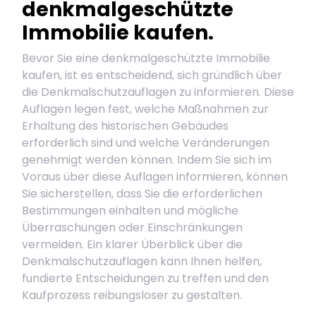
denkmalgeschützte
Immobilie kaufen.
Bevor Sie eine denkmalgeschützte Immobilie
kaufen, ist es entscheidend, sich gründlich über
die Denkmalschutzauflagen zu informieren. Diese
Auflagen legen fest, welche Maßnahmen zur
Erhaltung des historischen Gebäudes
erforderlich sind und welche Veränderungen
genehmigt werden können. Indem Sie sich im
Voraus über diese Auflagen informieren, können
Sie sicherstellen, dass Sie die erforderlichen
Bestimmungen einhalten und mögliche
Überraschungen oder Einschränkungen
vermeiden. Ein klarer Überblick über die
Denkmalschutzauflagen kann Ihnen helfen,
fundierte Entscheidungen zu treffen und den
Kaufprozess reibungsloser zu gestalten.