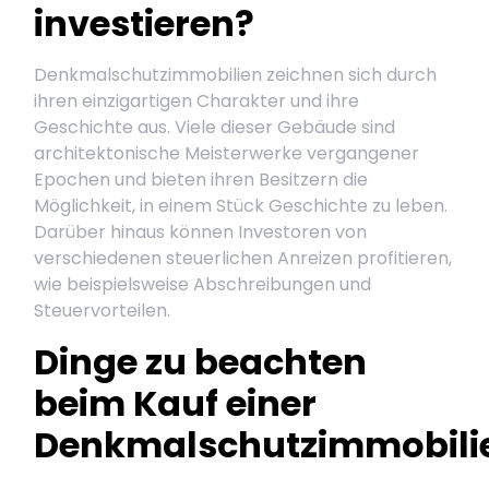
investieren?
Denkmalschutzimmobilien zeichnen sich durch
ihren einzigartigen Charakter und ihre
Geschichte aus. Viele dieser Gebäude sind
architektonische Meisterwerke vergangener
Epochen und bieten ihren Besitzern die
Möglichkeit, in einem Stück Geschichte zu leben.
Darüber hinaus können Investoren von
verschiedenen steuerlichen Anreizen profitieren,
wie beispielsweise Abschreibungen und
Steuervorteilen.
Dinge zu beachten
beim Kauf einer
Denkmalschutzimmobili