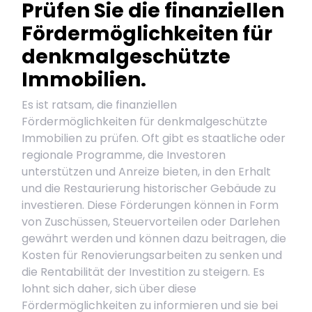
Prüfen Sie die finanziellen
Fördermöglichkeiten für
denkmalgeschützte
Immobilien.
Es ist ratsam, die finanziellen
Fördermöglichkeiten für denkmalgeschützte
Immobilien zu prüfen. Oft gibt es staatliche oder
regionale Programme, die Investoren
unterstützen und Anreize bieten, in den Erhalt
und die Restaurierung historischer Gebäude zu
investieren. Diese Förderungen können in Form
von Zuschüssen, Steuervorteilen oder Darlehen
gewährt werden und können dazu beitragen, die
Kosten für Renovierungsarbeiten zu senken und
die Rentabilität der Investition zu steigern. Es
lohnt sich daher, sich über diese
Fördermöglichkeiten zu informieren und sie bei