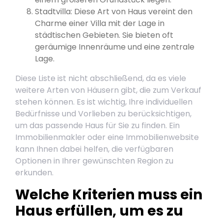
Stadtvilla: Diese Art von Haus vereint den
Charme einer Villa mit der Lage in
städtischen Gebieten. Sie bieten oft
geräumige Innenräume und eine zentrale
Lage.
Diese Liste ist nicht abschließend, da es viele
weitere Arten von Häusern gibt, die zum Verkauf
stehen können. Es ist wichtig, Ihre individuellen
Bedürfnisse und Vorlieben zu berücksichtigen,
um das passende Haus für Sie zu finden. Ein
Immobilienmakler oder eine Immobilienwebsite
kann Ihnen dabei helfen, die verfügbaren
Optionen in Ihrer gewünschten Region zu
erkunden.
Welche Kriterien muss ein
Haus erfüllen, um es zu