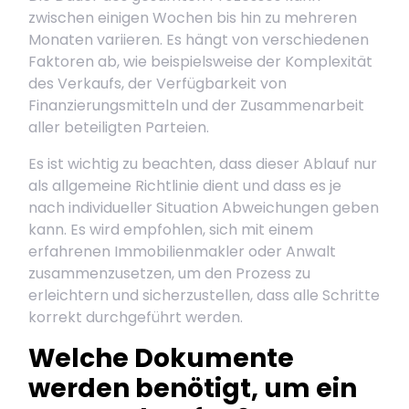
zwischen einigen Wochen bis hin zu mehreren
Monaten variieren. Es hängt von verschiedenen
Faktoren ab, wie beispielsweise der Komplexität
des Verkaufs, der Verfügbarkeit von
Finanzierungsmitteln und der Zusammenarbeit
aller beteiligten Parteien.
Es ist wichtig zu beachten, dass dieser Ablauf nur
als allgemeine Richtlinie dient und dass es je
nach individueller Situation Abweichungen geben
kann. Es wird empfohlen, sich mit einem
erfahrenen Immobilienmakler oder Anwalt
zusammenzusetzen, um den Prozess zu
erleichtern und sicherzustellen, dass alle Schritte
korrekt durchgeführt werden.
Welche Dokumente
werden benötigt, um ein